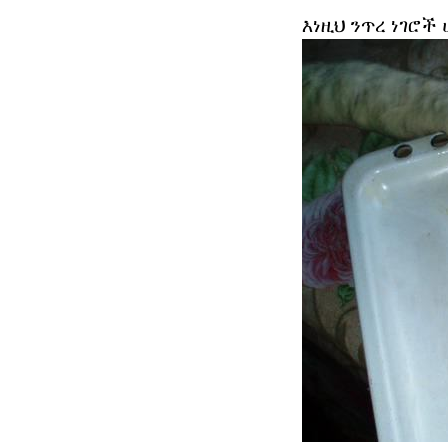
እነዚህ ንጥረ ነገሮች