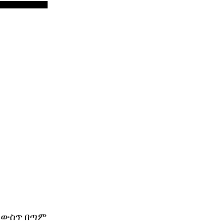
ደ ውስጥ በጣም