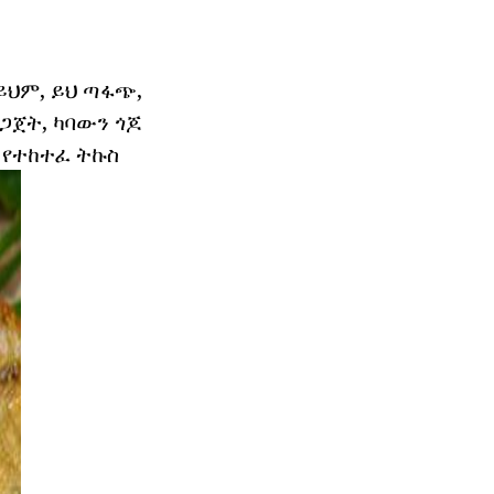
ይህም, ይህ ጣፋጭ,
ጋጀት, ካባውን ጎጆ
 የተከተፈ ትኩስ