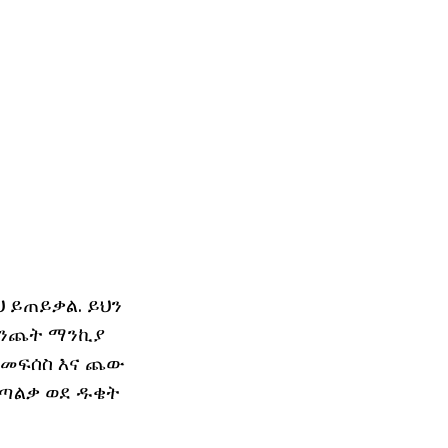
ህ ይጠይቃል. ይህን
የእንጨት ማንኪያ
 መፍሰስ እና ጨው
 ጣልቃ ወደ ዱቄት