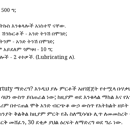
 500 ግ;
- ትኩስ እንቁላሎች አነስተኛ ናቸው.
 ሽንኩርቶች - አንድ ትንሽ በሞገድ;
ንም - አንድ ትንሽ በሞገድ;
አይደለም ጎምዛዛ - 10 ግ;
ች - 2 ተኮዎች. (Lubricating ለ).
rtuty ማድረግ? እንዲህ ያሉ ምርቶች አዘገጃጀት የተሟላ ቡሃቃ
 ሳህን ውስጥ ይበጠራል ነው; ከዚያም ወደ እንቁላል ማከል እና 
ሪም በተናጠል ሞቅ አንድ ብርጭቆ ውኃ ውስጥ የአትክልት ዘይት
 ምክንያት ቅልቅል ከዚያም ምርት የሕ ስለሚሳሳቡ ሊጥ ለመመስረት
ርቅ መሸፈን, 30 ደቂቃ ያህል ዕረፍት ለማድረግ ወደ ግራ ነው.