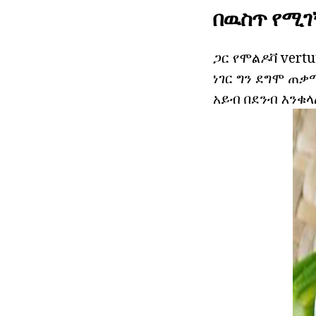
በዉስጥ የሚገ
ጋር የሞልዶቫ vert
ነገር ግን ደግሞ ጠቃ
አይብ በደንብ እንቁላ