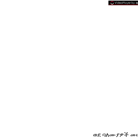
ወደ ባለሙያዎች መሠ