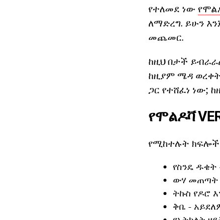
የተለመደ ነው
የሞል
ለማድረግ. ይሁን እን
መጨመር.
ከዚህ በታች ይብራራል
ከዚያም ሜዳ ወረቀት
ጋር የተሸፈነ ነው;
የሞልዶቫ VER
የሚከተሉት ክፍሎች 
የስንዴ ዱቄት 
ውሃ መጠጣት -
ትኩስ የዶሮ እ
ቅቤ - አይደለም
የአትክልት ዘይት