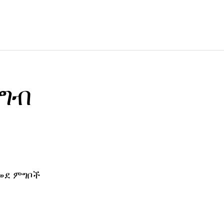
ምግብ
ለመደ ምግቦች