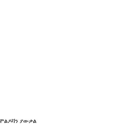
 ሞልዶቫን ያውቃል