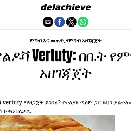
ምግብ እና መጠጥ
የምግብ አዘገጃጀት
,
ልዶቫ Vertuty: በቤት የ
አዘገጃጀት
 vertuty ማዘጋጀት ይገባል? የተለያዩ ጣዕም ጋር ይህን ያልተ
ሽ ይቀርብለታል.