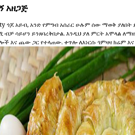
ኝ አዘጋጅ
uty ጎጆ አይብ, አንድ የምግብ አሰራር ሁሉም ሰው ማወቅ ያለበት 
ሚ ብቻ ሳይሆን ይንጸባረቅበታል. እንዲህ ያለ ምርት አሞላል ለማዘ
ሎች እና ጨው ጋር የተላጠው. ቀጥሎ ለእነርሱ ጎምዛዛ ክሬም እና