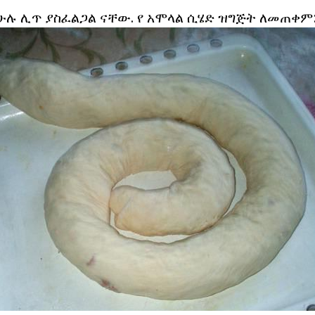
 ሁሉ ሊጥ ያስፈልጋል ናቸው. የ አሞላል ሲሄድ ዝግጅት ለመጠቀም