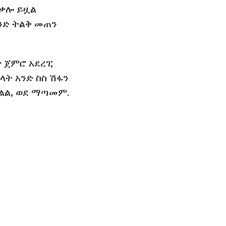
ጠቃሎ ይዟል
አንድ ትልቅ መጠን
 ጀምሮ አደረገ;
ት አንድ ስስ ሽፋን
ቅልል, ወደ ማጣመም.