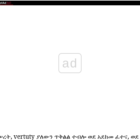
ad
ረት, vertuty ያለውን ጥቅልል ተብሎ ወደ አደከመ ፈተና, ወ