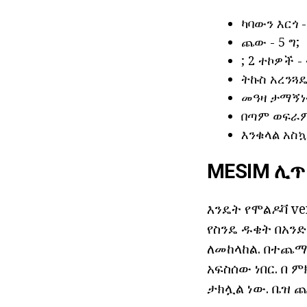
ካባውን እርጎ -
ጨው - 5 ግ;
; 2 ተኮዎች 
ትኩስ አረንጓዴ
መዓዛ ታማኝነት
በጣም ወፍራም 
እንቁላል አስኳሎ
MESIM ሊጥ
እንዴት የሞልዶቫ ve
የስንዴ ዱቄት በአንድ
ለመከላከል. በተጨማ
አፍስሰው ነበር. በ
ታክሏል ነው. ቤዝ ጨ