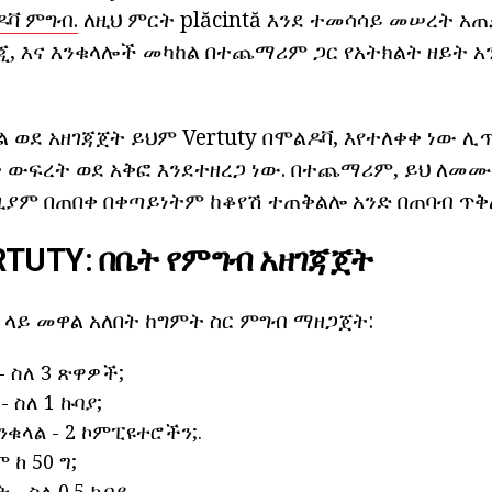
ዶቫ ምግብ.
ለዚህ ምርት plăcintă እንደ ተመሳሳይ መሠረት አ
ጂ, እና እንቁላሎች መካከል በተጨማሪም ጋር የአትክልት ዘይት 
 ወደ አዘገጃጀት ይህም Vertuty በሞልዶቫ, እየተለቀቀ ነው ሊጥ
 ውፍረት ወደ አቅፎ እንደተዘረጋ ነው. በተጨማሪም, ይህ ለመሙላ
 ከዚያም በጠበቀ በቀጣይነትም ከቆየሽ ተጠቅልሎ አንድ በጠባብ ጥ
TUTY: በቤት የምግብ አዘገጃጀት
ላይ መዋል አለበት ከግምት ስር ምግብ ማዘጋጀት:
- ስለ 3 ጽዋዎች;
 ስለ 1 ኩባያ;
ንቁላል - 2 ኮምፒዩተሮችን;.
 ከ 50 ግ;
 - ስለ 0.5 ኩባያ.