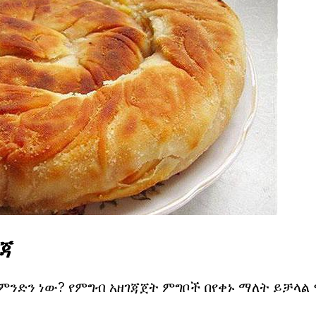
ረጃ
 ምንድን ነው? የምግብ አዘገጃጀት ምግቦች በየቀኑ ማለት ይቻላል