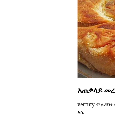
አጠቃላይ መ
vertuty ሞልዶቫን
አለ.