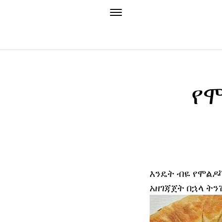
የሞ
እንዴት ብዬ የሞልዶቫ
አዘገጃጀት በኋላ ትን