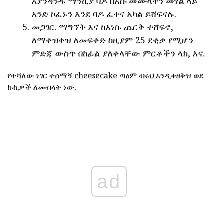
እያንዳንዱ ማንኪያ ባዶ በእሱ መሙላትን መሃል ላይ
አንድ ኮፈኑን እንደ ባዶ ፈተና አካል ይሸፍናሉ.
መጋገር. ማግኘት እና ከእነሱ ጨርቅ ተሸፍኖ,
ለማቀዝቀዝ ለመፍቀድ ከዚያም 25 ደቂቃ የሚሆን
ምድጃ ውስጥ በከፊል ያለቀላቸው ምርቶችን ላክ, እና.
የተሻለው ነገር ተሰማኝ cheesecake ጣዕም ብሩህ እንዲቀዘቅዝ ወደ
ኩኪዎች ለመብላት ነው.
ad