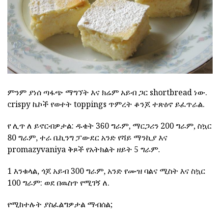
ምንም ያነሰ ጣፋጭ ማግኘት እና ክሬም አይብ ጋር shortbread ነው.
crispy ኬኮች የወተት toppings ጥምረት ቆንጆ ተጽዕኖ ይፈጥራል.
የ ሊጥ ለ ይኖርብዎታል: ዱቄት 360 ግራም, ማርጋሪን 200 ግራም, ስኳር
80 ግራም, ተራ ቤኪንግ ፓውደር አንድ የሻይ ማንኪያ እና
promazyvaniya ቅጾች የአትክልት ዘይት 5 ግራም.
1 እንቁላል, ጎጆ አይብ 300 ግራም, አንድ የሙዝ ባልና ሚስት እና ስኳር
100 ግራም: ወደ በዉስጥ የሚገኝ ለ.
የሚከተሉት ያስፈልግዎታል ማብሰል;