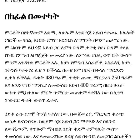
በከፊል በመተካት
ምርቶች በየትኛውም እድሜ, ለሁሉም እንደ ጎጆ አይብ የተሠሩ. ከሌሎች
ነገሮች መካከል, እነርሱ ደግሞ ኦርጋኒክ ለማግኘት በጣም ጠቃሚ ነው.
ምናልባትም ይህ ጎጆ አይብ ጋር ለምን በጣም ታዋቂ የሆነ በጣም ቀላል
የኩኪ የምግብ አዘገጃጀት መመሪያ ነው. ለምሳሌ ያህል, ወጥ ቤት ውስጥ
ምንም አንዳንድ ምርቶች አሉ, ከሆነ የምግብ አሰራሮች, አስፈላጊ ከሆነ,
በትንሹ የተቀየረ ሊሆን ይችላል. በመሆኑም ዘይት በቀላሉ ማርጋሪን
ሊተካ ይችላል. ዱቄት 480 ግራም, ጥቂት ጨው, ማርጋሪን 250 ግራም
እና አንድ የሻይ ማንኪያ ለመውሰድ አይብ 400 ግራም; በዚህ ሁኔታ
ውስጥ የሚከተለው ምርት ጥምርታ መጠቀም የተሻለ ነው ቤኪንግ
ፓውደር ዱቄት ውስጥ ፈተና.
ሂደቱ ራሱ ደግሞ ትንሽ የተለየ ነው. በመጀመሪያ, ማርጋሪን ቁራጭ
መከታ ይኖርብናል. ከዚያም ጎጆ አይብ ጋር ማዋሃድ እና በደንብ
ለውሺውም. ቀጥሎም ማብሰል ሂደት ቀደም ተምሳሌት ውስጥ
ተመሳሳይ ነው. እና የመጨረሻው ደረጃ ላይ በትንሹ ለመጋገር ልኬቶችን