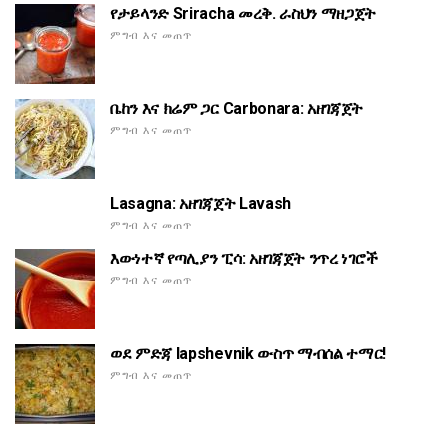
የታይላንድ Sriracha መረቅ. ራስህን ማዘጋጀት
ምግብ እና መጠጥ
ቤከን እና ክሬም ጋር Carbonara: አዘገጃጀት
ምግብ እና መጠጥ
Lasagna: አዘገጃጀት Lavash
ምግብ እና መጠጥ
እውነተኛ የጣሊያን ፒሳ: አዘገጃጀት ንጥረ ነገሮች
ምግብ እና መጠጥ
ወደ ምድጃ lapshevnik ውስጥ ማብሰል ተማር!
ምግብ እና መጠጥ