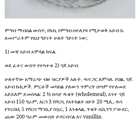
ምግብ ማብሰል ውስጥ, የኩኪ የምግብ በተለያዩ የሚታወቅ አይብ ከ.
ለመሥራትም የዚህ ዓይነት ሁለት ዓይነት ነው;
1) መቼ አይብ አሞላል ክፍል.
ወደ ፈተና ውስጥ የተካተቱ 2) ጎጆ አይብ.
ሁለተኛው አማራጭ ብዙ ዝርያዎች አሉት. ዱባ ጋር ለምሳሌ ያህል, ጎጆ
አይብ ኩኪዎች. ምርቶች መካከል ያለውን ጥምረት በጣም የተለመደ
አይደለም ይመስላል: 2 ½ ኩባያ ዱቄት (wholemeal), አንተ ጎጆ
አይብ 150 ግራም, እርጎ 3 የሾርባ, የአትክልት ዘይት 20 ሚሊ, ዱባ
የጥርስህ, 5 የሾርባ ማንኪያ ስኳር, 1 እንቁላል, ጥቂት ቤኪንግ ፓውደር,
ጨው 200 ግራም መውሰድ ይኖርብናል እና vanillin.