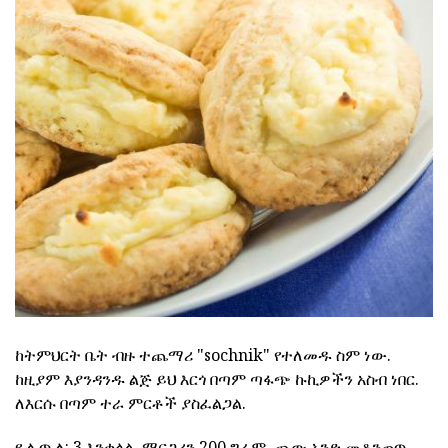
ከትምህርት ቤት ብዙ ተጨማሪ "sochnik" የተለመዱ ስም ነው.
ከዚያም እያንዳንዱ ልጅ ይህ እርጎ በጣም ጣፋጭ ኩኪዎችን አስብ ነበር.
ለእርሱ በጣም ተራ ምርቶች ያስፈልጋል.
የ ሊጥ ለ: 3 እንቁላል, ማርጋሪን 200 ግራም, ጨው አንድ መቆንጠጥ,