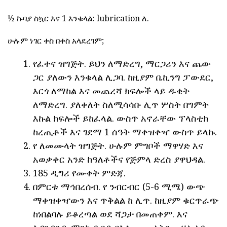
½ ኩባያ ስኳር እና 1 እንቁላል: lubrication ለ.
ሁሉም ነገር ቀስ በቀስ አላደረገም;
የፈተና ዝግጅት. ይህን ለማድረግ, ማርጋሪን እና ጨው
ጋር ያለውን እንቁላል ሊጋባ. ከዚያም ቤኪንግ ፓውደር,
እርጎ ለማከል እና መጨረሻ ክፍሎች ላይ ዱቄት
ለማድረግ. ያለቀለት ስለሚሳሳቡ ሊጥ ሦስት በግምት
እኩል ክፍሎች ይከፈላል. ውስጥ አኖራቸው ፕላስቲክ
ከረጢቶች እና ገደማ 1 ሰዓት ማቀዝቀዣ ውስጥ ይላኩ.
የ ለመሙላት ዝግጅት. ሁሉም ምግቦች ማዋሃድ እና
አወቃቀር አንድ ከዓለቶችና የጅምላ ድረስ ያዋህዳል.
185 ዲግሪ የሙቀት ምድጃ.
በምርቱ ማኅበረሰብ. የ ንብርብር (5-6 ሚሜ) ውጭ
ማቀዝቀዣውን እና ጥቅልል ከ ሊጥ. ከዚያም ቁርጥራጭ
ከነበልባሉ ይቆረጣል ወደ ሻጋታ በመጠቀም. እና