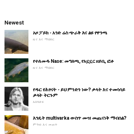
Newest
አዞ ፓይክ - አንድ ሬስ ጭራቅ እና ልዩ የዋንጫ
ዜና እና ማህበር
የተለመዱ Nase: መግለጫ, የአኗኗር ዘይቤ, ፎቶ
ዜና እና ማህበር
የዱር የሕፃናት - ይህ ምንድን ነው? ቃላት እና ተመሳሳይ
ቃላት ትርጉም
አሰላለፍ
እንዴት multivarka ውስጥ ሙዝ መጨናነቅ ማብሰል?
ምግብ እና መጠጥ