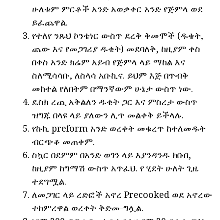
ሁለቱም ምርቶች አንድ አወቃቀር አንድ የጅምላ ወደ
ይፈጨዋል.
የተለየ ንጹህ ኮንቴነር ውስጥ ደረቅ ቅመሞች (ዱቄት,
ጨው እና የመጋገሪያ ዱቄት) መደባለቅ, ከዚያም ቀስ
በቀስ አንድ ክሬም አይብ የጅምላ ላይ ማከል እና
ስለሚሳሳቡ, ለስላሳ አቡኪና. ይህም እጅ በጥብቅ
መከተል የለበትም በማንኛውም ሁኔታ ውስጥ ነው.
ዴስክ ረጪ አቅልለን ዱቄት ጋር እና ምስረታ ውስጥ
ዝግጁ በላዩ ላይ ያለውን ሊጥ መልቀቅ ይችላሉ.
የኩኪ preform አንድ ወረቀት መቁረጥ ከተለመዱት
ብርጭቆ መጠቀም.
ስኳር በደምም በአንድ ወገን ላይ እያንዳንዱ ክበብ,
ከዚያም ከግማሽ ውስጥ አጥፈህ. የ ሂደት ሁለት ጊዜ
ተደግሟል.
ለመጋገር ላይ ረድፎች አኖረ Precooked ወደ አኖረው
ተከምረዋል ወረቀት ቅድመ-ግሏል.