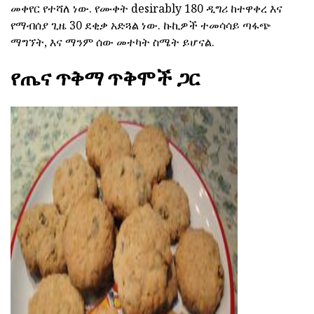
መቀየር የተሻለ ነው. የሙቀት desirably 180 ዲግሪ ከተዋቀረ እና
የማብሰያ ጊዜ 30 ደቂቃ አድጓል ነው. ኩኪዎች ተመሳሳይ ጣፋጭ
ማግኘት, እና ማንም ሰው መተካት ስሜት ይሆናል.
የጤና ጥቅማ ጥቅሞች ጋር