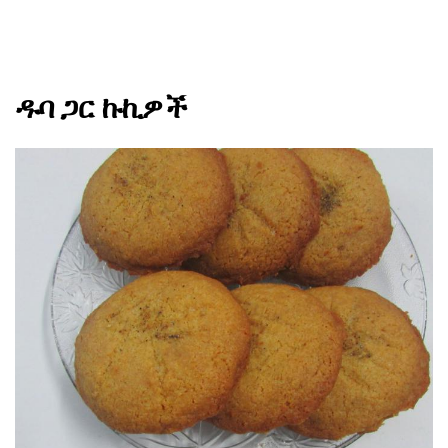
ዱባ ጋር ኩኪዎች