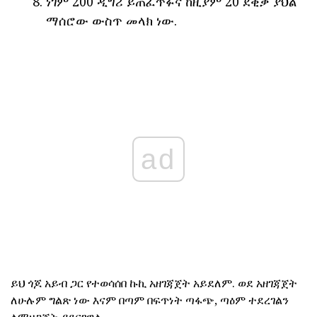
ነገም 200 ዲግሪ ይጠፈጥፉና ከዚያም 20 ደቂቃ ያህል
ማሰሮው ውስጥ መላክ ነው.
ad
ይህ ጎጆ አይብ ጋር የተወሳሰበ ኩኪ አዘገጃጀት አይደለም. ወደ አዘገጃጀት
ለሁሉም ግልጽ ነው እናም በጣም በፍጥነት ጣፋጭ, ጣዕም ተደረገልን
ለማዘጋጀት ያደርገዋል.