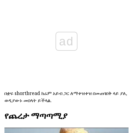
ad
በቋፍ shortbread ክሬም አይብ ጋር ለማቀዝቀዝ በመጠባበቅ ላይ ያለ,
ወዲያውኑ መበላት ይችላል.
የጨረታ ማጣጣሚያ