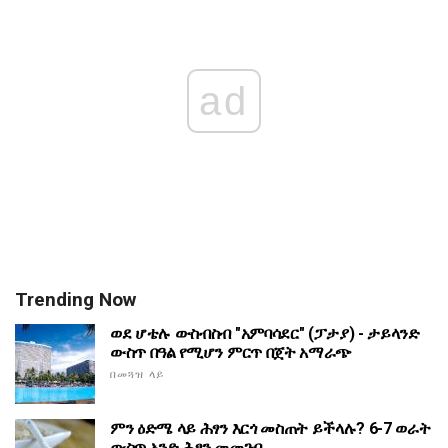
ad
Trending Now
ወደ ሆቴሉ ውስብስብ "አምባሳደር" (ፓታያ) - ታይላንድ
ውስጥ በዓል የሚሆን ምርጥ በጀት አማራጭ
በመጓዝ ላይ
ምን ዕድሜ ላይ ሕፃን እርጎ መስጠት ይችላሉ? 6-7 ወራት
ውስጥ አንድ ሕፃን መመገብ