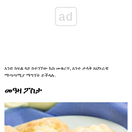
ad
አንድ ክፍል ላይ ከተገኘው ኬክ መቁረጥ, አንተ ታላቅ አህጉራዊ
ማጣጣሚያ ማግኘት ይችላሉ.
መዓዛ ፖስታ