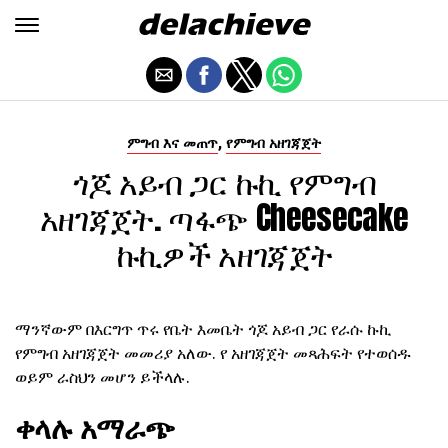
,
ምግብ እና መጠጥ
የምግብ አዘገጃጀት
ጎጆ አይብ ጋር ኩኪ የምግብ
አዘገጃጀት. ጣፋጭ Cheesecake
ኩኪዎች አዘገጃጀት
ማንኛውም በእርግጥ ጥሩ የቤት እመቤት ጎጆ አይብ ጋር የራሱ ኩኪ
የምግብ አዘገጃጀት መመሪያ አለው. የ አዘገጃጀት መጻሕፍት የተወሰዱ
ወይም ራስህን መሆን ይችላሉ.
ቀላሉ አማራጭ