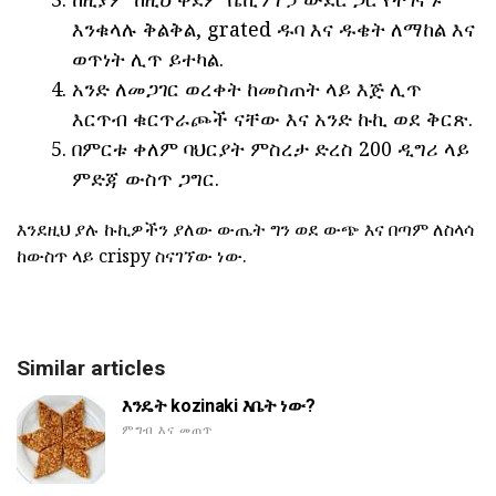
እንቁላሉ ቅልቅል, grated ዱባ እና ዱቄት ለማከል እና
ወጥነት ሊጥ ይተካል.
አንድ ለመጋገር ወረቀት ከመስጠት ላይ እጅ ሊጥ
እርጥብ ቁርጥራጮች ናቸው እና አንድ ኩኪ ወደ ቅርጽ.
በምርቱ ቀለም ባህርያት ምስረታ ድረስ 200 ዲግሪ ላይ
ምድጃ ውስጥ ጋግር.
እንደዚህ ያሉ ኩኪዎችን ያለው ውጤት ግን ወደ ውጭ እና በጣም ለስላሳ
ከውስጥ ላይ crispy ስናገኘው ነው.
Similar articles
እንዴት kozinaki እቤት ነው?
ምግብ እና መጠጥ