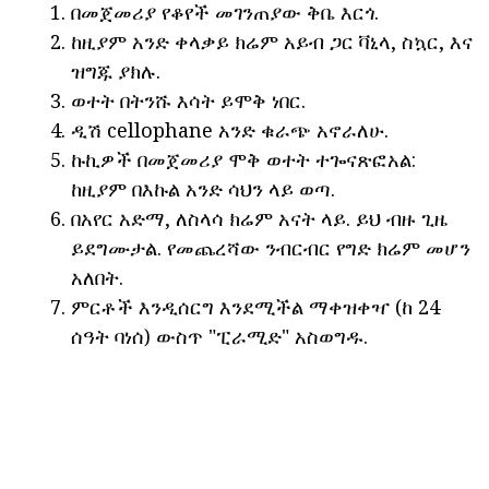
በመጀመሪያ የቆየች መገንጠያው ቅቤ እርጎ.
ከዚያም አንድ ቀላቃይ ክሬም አይብ ጋር ቫኒላ, ስኳር, እና
ዝግጁ ያክሉ.
ወተት በትንሹ እሳት ይሞቅ ነበር.
ዲሽ cellophane አንድ ቁራጭ አኖራለሁ.
ኩኪዎች በመጀመሪያ ሞቅ ወተት ተጐናጽፎአል:
ከዚያም በእኩል አንድ ሳህን ላይ ወጣ.
በአየር አድማ, ለስላሳ ክሬም አናት ላይ. ይህ ብዙ ጊዜ
ይደግሙታል. የመጨረሻው ንብርብር የግድ ክሬም መሆን
አለበት.
ምርቶች እንዲሰርግ እንደሚችል ማቀዝቀዣ (ከ 24
ሰዓት ባነሰ) ውስጥ "ፒራሚድ" አስወግዱ.