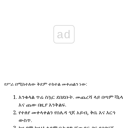
ad
የሥራ በሚከተለው ቅደም ተከተል መቀጠልን ነው:
እንቁላል ጥሬ ስኳር ደበደቡት. መጨረሻ ላይ በጣም ቫኒላ
እና ጨው በዚያ እንቅልፍ.
የተለየ መቀላቀልን የሰሌዳ ጎጆ አይብ, ቅቤ እና እርጎ
ውስጥ.
ከዚያም ከዚህ ቀደም ቤኪንግ ፓውደር ጋር የተገናኙ