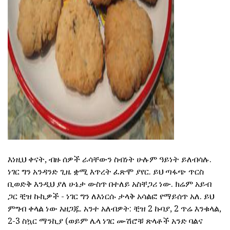
ad
እነዚህ ቀናት, ብዙ ሰዎች ራሳቸውን ስብነት ሁሉም ዓይነት ይለብሳሉ.
ነገር ግን አንዳንድ ጊዜ ቋሚ እጥረት ፈጽሞ ያየር. ይህ ጣፋጭ ጥርስ
ቢወድቅ እንዲህ ያለ ሁኔታ ውስጥ በተለይ አስቸጋሪ ነው. ክሬም አይብ
ጋር ቺዝ ኩኪዎች - ነገር ግን ለእነርሱ ታላቅ አሳልፎ የማይሰጥ አለ. ይህ
ምግብ ቀላል ነው አዘጋጁ. አንተ አለብዎት: ቺዝ 2 ኩባያ, 2 ጥሬ እንቁላል,
2-3 ስኳር ማንኪያ (ወይም ሌላ ነገር ሙሽሮቹ ጽላቶች አንድ ባልና