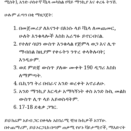
ሚስት), አንድ-ሶስተኛ ቫኒላ መካከል የሻይ ማንኪያ እና ቀረፋ ትንሽ.
ሁሉም ፈጣን በቂ ማዘጋጀት:
በመጀመሪያ ለእናንተ በእነሱ ላይ ቫኒላ ለመጨመር,
ሁለት እንቁላሎች እስከ አራግፉ ይኖርብናል.
የተለየ ሳህን ውስጥ እንቁላል የጅምላ ወጋ እና ሊጥ
ማብሰል ከዚያም የቀሩትን ንጥረ ቀላቅሉባት;
እንዲሁም.
ወደ ምድጃ ውስጥ ያለው ሙቀት 190 ዲግሪ እስከ
ለማምጣት.
ቤኪንግ ትሪ በብራና አንድ ወረቀት አኖራለሁ.
አንድ ማንኪያ እርዳታ አማካኝነት ቀስ አንድ ኩኪ መልክ
ውስጥ ሊጥ ላይ አይወስዳትም.
17-18 ደቂቃ ጋግር.
ይህ ክሬም አይብ ጋር በቀላሉ አስገራሚ ቺዝ ኩኪዎች አገኘሁ.
በተጨማሪም, ይህ ኦርጋኒክ በጣም ጠቃሚ የሆኑ ቫይታሚኖች, ማእድናት