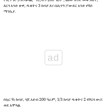
እርጎ አንድ ጽዋ, ዱቄትና 3 ኩባያ እና ቤኪንግ ፓውደር አንድ የሻይ
ማንኪያ.
ad
ስኳር ½ ኩባያ, ጎጆ አይብ 200 ግራም, 1/3 ኩባያ ዱቄትና 2 የሾርባ ውኃ:
ወደ አሞላል.