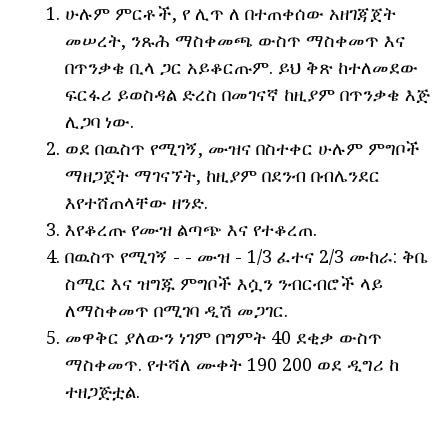
ሁሉም ምርቶች, የ ሊጥ ለ በተጠቀሰው አዘገጃጀት
መሠረት, ንጹሕ ማስቀመጫ ውስጥ ማስቀመጥ እና
በጥንቃቄ ቢላ ጋር አይቆርጡም. ይህ ቅጽ ከተለመደው
ፍርፋሪ ይወስዳል ድረስ በመገናኛ ከዚያም በጥንቃቄ እጅ
ሊጋባ ነው.
ወደ በዉስጥ የሚገኝ, ሙዝና በስተቀር ሁሉም ምግቦች
ማዘጋጀት ማገናኘት, ከዚያም በደንብ በብሌንደር
እየተሸጠላቸው ዘንድ.
እየቆረጡ የሙዝ ልጣጭ እና የተቆረጠ.
በዉስጥ የሚገኝ - - ሙዝ - 1/3 ፈተና 2/3 ሙከራ: ቅቤ
ስሚር እና ዝግጁ ምግቦች እሷን ንብርብሮች ላይ
ለማስቀመጥ በሚገባ ዲሽ መጋገር.
መዋቅር ያለውን ነገም በግምት 40 ደቂቃ ውስጥ
ማስቀመጥ. የተሻለ ሙቀት 190 200 ወደ ዲግሪ ከ
ተዘጋጅቷል.