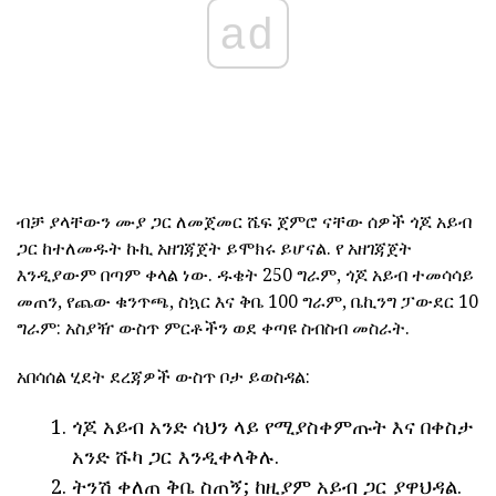
ad
ብቻ ያላቸውን ሙያ ጋር ለመጀመር ሼፍ ጀምሮ ናቸው ሰዎች ጎጆ አይብ
ጋር ከተለመዱት ኩኪ አዘገጃጀት ይሞክሩ ይሆናል. የ አዘገጃጀት
እንዲያውም በጣም ቀላል ነው. ዱቄት 250 ግራም, ጎጆ አይብ ተመሳሳይ
መጠን, የጨው ቁንጥጫ, ስኳር እና ቅቤ 100 ግራም, ቤኪንግ ፓውደር 10
ግራም: አስያዥ ውስጥ ምርቶችን ወደ ቀጣዩ ስብስብ መስራት.
አበሳሰል ሂደት ደረጃዎች ውስጥ ቦታ ይወስዳል:
ጎጆ አይብ አንድ ሳህን ላይ የሚያስቀምጡት እና በቀስታ
አንድ ሹካ ጋር እንዲቀላቅሉ.
ትንሽ ቀለጠ ቅቤ ስጠኝ; ከዚያም አይብ ጋር ያዋህዳል.