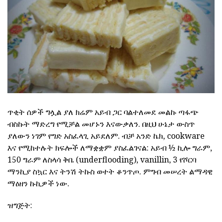
ጥቂት ሰዎች ግሏል ያለ ክሬም አይብ ጋር ባልተለመደ መልኩ ጣፋጭ
ብስኩት ማድረግ የሚቻል መሆኑን እናውቃለን. በዚህ ሁኔታ ውስጥ
ያለውን ነገም የግድ አስፈላጊ አይደለም. ብቻ አንድ ኬክ, cookware
እና የሚከተሉት ክፍሎች ለማቋቋም ያስፈልገናል: አይብ ½ ኪሎ ግራም,
150 ግራም ለስላሳ ቅቤ (underflooding), vanillin, 3 የሾርባ
ማንኪያ ስኳር እና ትንሽ ትኩስ ወተት ቆንጥጦ. ምግብ መሠረት ልማዳዊ
ማዕዘን ኩኪዎች ነው.
ዝግጅት: