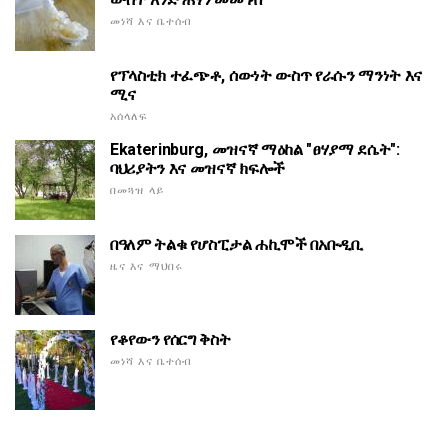
መነሻ እና ቤተሰብ
የፕላስቲክ ተፈጭቶ, ሰውነት ውስጥ የራሱን ማንነት እና
ሚና
አሰላለፍ
Ekaterinburg, መዝናኛ ማዕከል "ፀሃያማ ደሴት":
ባህሪያትን እና መዝናኛ ክፍሎች
በመጓዝ ላይ
በዓለም ትልቁ የሆስፒታል ሐኪሞች በአቡዲቢ
ዜና እና ማህበሩ
የቆየውን የሰርግ ቅስት
መነሻ እና ቤተሰብ