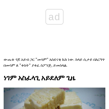
ad
ውጤቱ ጎጆ አይብ ጋር "መሳም" አስደናቂ ኬክ ነው. ከላይ ሲታይ በእርግጥ
በመሳም ለ "ቀስት" ያቀፈ ስፖንጅ, ይመስላል.
ነገም አስፈላጊ አይደለም ጊዜ