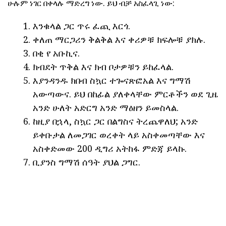
ሁሉም ነገር በቀላሉ ማድረግ ነው. ይህ ብቻ አስፈላጊ ነው:
እንቁላል ጋር ጥሩ ፈጪ እርጎ.
ቀለጠ ማርጋሪን ቅልቅል እና ቀሪዎቹ ክፍሎቹ ያክሉ.
በቂ የ አቡኪና.
ክብደት ጥቅል እና ክብ ቦታዎቹን ይከፈላል.
እያንዳንዱ ክበብ ስኳር ተጐናጽፎአል እና ግማሽ
አውጣውና. ይህ በከፊል ያለቀላቸው ምርቶችን ወደ ጊዜ
አንድ ሁለት አድርግ አንድ ማዕዘን ይመስላል.
ከዚያ በኋላ, ስኳር ጋር በልግስና ትረጨዋለህ; አንድ
ይቀቡታል ለመጋገር ወረቀት ላይ አስቀመጣቸው እና
አስቀድመው 200 ዲግሪ አትከፋ ምድጃ ይላኩ.
ቢያንስ ግማሽ ሰዓት ያህል ጋግር.