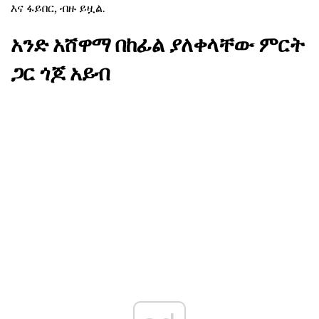
እና ፋይበር, ብዙ ይዟል.
አንድ አሸዋማ በከፊል ያለቀላቸው ምርት
ጋር ጎጆ አይብ