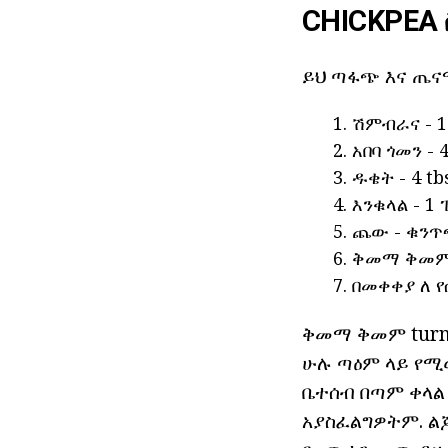
CHICKPEA
ይህ ጣፋጭ እና ጤና
ሽምብራና - 1
አበባ ጎመን - 4
ዱቄት - 4 tbs
እንቁላል - 1 
ጨው - ቁንጥ
ቅመማ ቅመም 
በመቀቀያ ለ የ
ቅመማ ቅመም turme
ሁሉ ጣዕም ላይ የሚወ
ቤተሰብ በጣም ቀላል
አያስፈልግዎትም. ልጆ