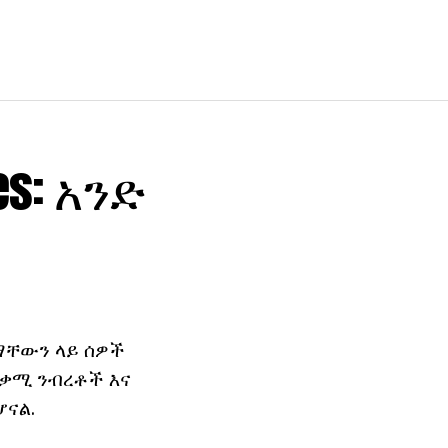
es: አንድ
ጾማቸውን ላይ ሰዎች
ጠቃሚ ንብረቶች እና
ሆናል.