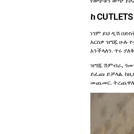
የወጭቱን ውጭ ይዞራ
ከ CUTLET
ነገም ይህ ዲሽ በድስ
እርስዎ ዝግጁ ሁሉ የ
እንችላለን. ጥሩ ያለ
ዝግጁ ሽምብራ, ጎመን
ይፈጩ ይቻላል. ከዚያ
መጨመር. ትረጨዋለህ