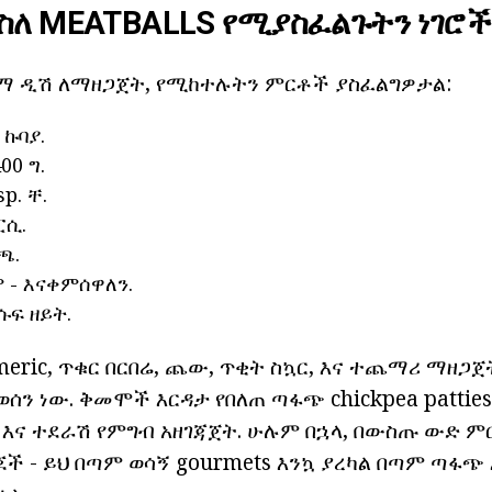
 ስለ MEATBALLS የሚያስፈልጉትን ነገሮች
ማ ዲሽ ለማዘጋጀት, የሚከተሉትን ምርቶች ያስፈልግዎታል:
 ኩባያ.
00 ግ.
p. ቸ.
ፒሲ.
ጫ.
- እናቀምሰዋለን.
ሱፍ ዘይት.
ric, ጥቁር በርበሬ, ጨው, ጥቂት ስኳር, እና ተጨማሪ ማዘጋጀ
ሰን ነው. ቅመሞች እርዳታ የበለጠ ጣፋጭ chickpea pattie
 እና ተደራሽ የምግብ አዘገጃጀት. ሁሉም በኋላ, በውስጡ ውድ ም
ች - ይህ በጣም ወሳኝ gourmets እንኳ ያረካል በጣም ጣፋጭ