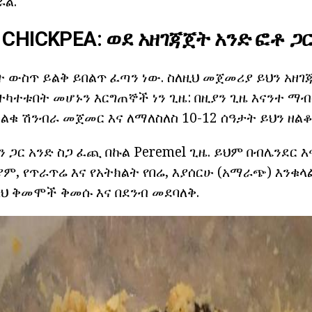
ል.
S
CHICKPEA: ወደ አዘገጃጀት
አንድ ፎቶ ጋ
ት ውስጥ ይልቅ ይበልጥ ፈጣን ነው. ስለዚህ መጀመሪያ ይህን አዘገ
ተካተቱበት መሆኑን እርግጠኞች ነን ጊዜ: በዚያን ጊዜ እናንተ ማ
ቅልቁ ሽንብራ መጀመር እና ለማለስለስ 10-12 ሰዓታት ይህን ዘልቆ
 ጋር አንድ ስጋ ፈጪ በኩል Peremel ጊዜ. ይህም በብሌንደር 
ም, የጥራጥሬ እና የአትክልት የበሬ, እያሰርሁ (አማራጭ) እንቁላ
 ቅመሞች ቅመሱ እና በደንብ መደባለቅ.