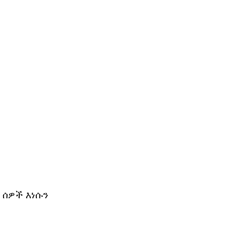
 ሰዎች እነሱን