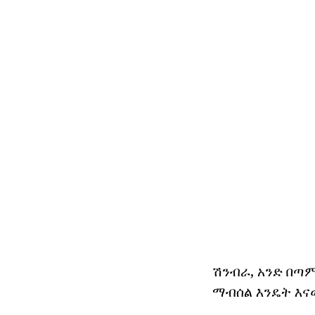
ሽንብራ, አንድ በጣም
ማብሰል እንዴት እናው