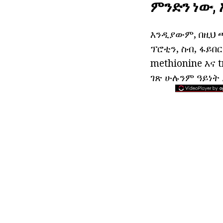
ምንድን ነው,
እንዲያውም, በዚህ 
ፕሮቲን, ስብ, ፋይበ
methionine እና 
ገጽ ሁሉንም ዓይነት 