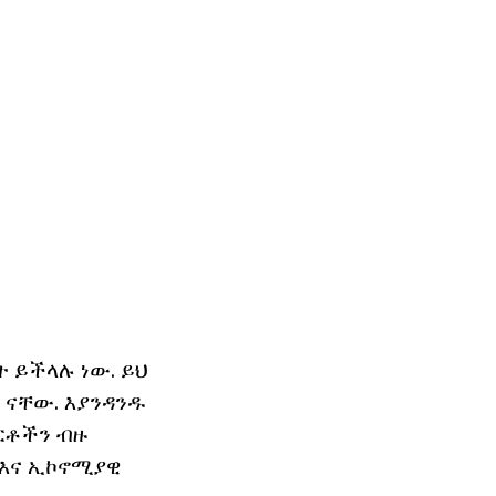
ት ይችላሉ ነው. ይህ
s ናቸው. እያንዳንዱ
ርቶችን ብዙ
 እና ኢኮኖሚያዊ