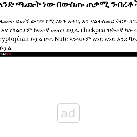
 አንድ ጫጩት ነው በውስጡ ጠቃሚ ንብረቶ
ጫጩት ይመኝ ውስጥ የሚያድጉ አተር, እና ያልተለመደ ቅርጽ ዘር
ር እና የካልሲየም ከፍተኛ መጠን ይዟል. chickpea ዝቅተኛ ካሎሪ
tryptophan ይዟል ሆኖ. Nute እንዲሁም እንደ አንድ እንደ ቫይ
ይዟል.
ad