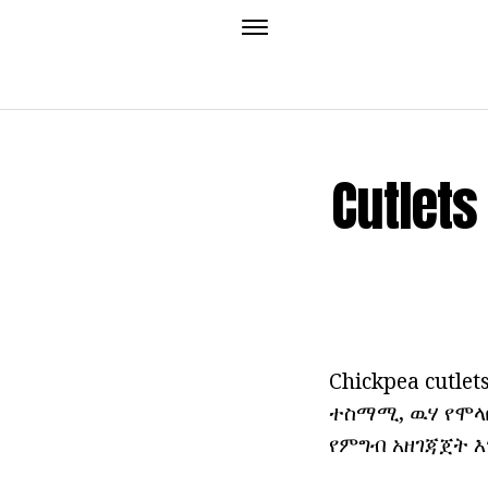
Cutlet
Chickpea cutl
ተስማሚ, ዉሃ የሞላ
የምግብ አዘገጃጀት እ