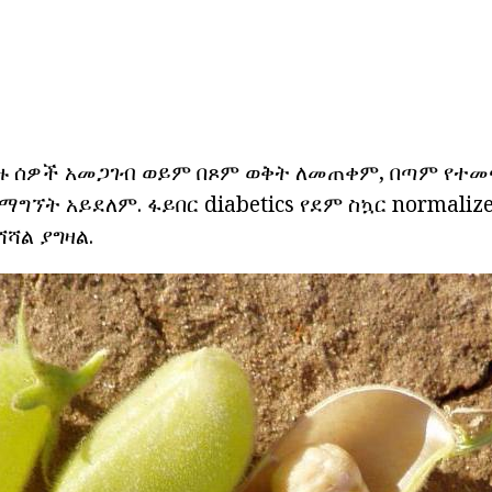
 ሰዎች አመጋገብ ወይም በጾም ወቅት ለመጠቀም, በጣም የተመ
ማግኘት አይደለም. ፋይበር diabetics የደም ስኳር normaliz
ሻል ያግዛል.