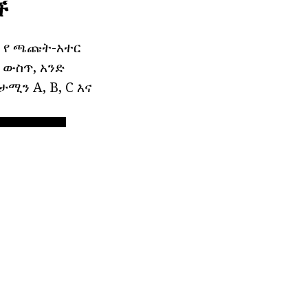
ች
. የ ጫጩት-አተር
 ውስጥ, አንድ
ታሚን A, B, C እና