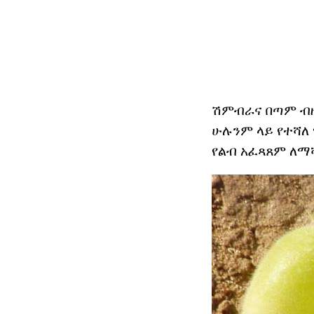
ሽምብራና በጣም ብዙ
ሁሉንም ላይ የተሻለ 
የልብ አፈጻጸም ለማሻ