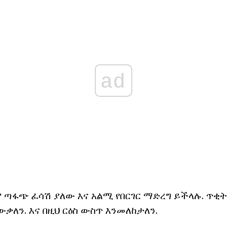
ad
 ጣፋጭ ፈሳሽ ያለው እና አልሚ የበርገር ማድረግ ይችላሉ. ጥቂት
ቃለን. እና በዚህ ርዕስ ውስጥ እንመለከታለን.