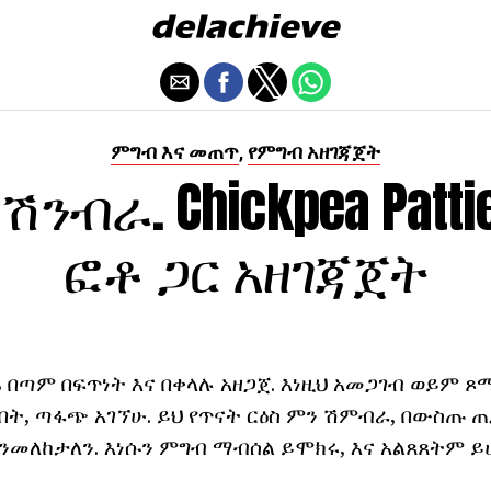
ምግብ እና መጠጥ
የምግብ አዘገጃጀት
,
s ሽንብራ. Chickpea Patti
ፎቶ ጋር አዘገጃጀት
ets በጣም በፍጥነት እና በቀላሉ አዘጋጀ. እነዚህ አመጋገብ ወይም 
በት, ጣፋጭ አገኘሁ. ይህ የጥናት ርዕስ ምን ሽምብራ, በውስጡ 
ንመለከታለን. እነሱን ምግብ ማብሰል ይሞክሩ, እና አልጸጸትም ይ