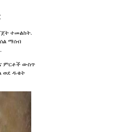
ር
ጃጀት ተመልከት.
ብሰል ማሰብ
.
እና ምርቶች ውስጥ
ል ወደ ዱቄት