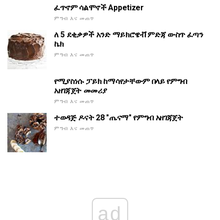
ፈጥኖም ሳልሞኖች Appetizer
ምግብ እና መጠጥ
ለ 5 ደቂቃዎች አንድ ማይክሮዌቭ ምድጃ ውስጥ ፈጣን
ኬክ
ምግብ እና መጠጥ
የሚያስነሱ ፓይክ ከማሳየታቸውም በላይ የምግብ
አዘገጃጀት መመሪያ
ምግብ እና መጠጥ
ተወዳጅ ዶናት 28 "ጤናማ" የምግብ አዘገጃጀት
ምግብ እና መጠጥ
ad