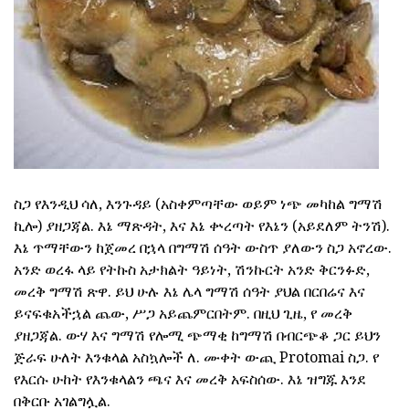
ስጋ የእንዲህ ሳለ, እንጉዳይ (አስቀምጣቸው ወይም ነጭ መካከል ግማሽ
ኪሎ) ያዘጋጃል. እኔ ማጽዳት, እና እኔ ቍረጣት የእኔን (አይደለም ትንሽ).
እኔ ጥማቸውን ከጀመረ በኋላ በግማሽ ሰዓት ውስጥ ያለውን ስጋ አኖረው.
አንድ ወረፋ ላይ የትኩስ አታክልት ዓይነት, ሽንኩርት አንድ ቅርንፉድ,
መረቅ ግማሽ ጽዋ. ይህ ሁሉ እኔ ሌላ ግማሽ ሰዓት ያህል በርበሬና እና
ይናፍቁአችኋል ጨው, ሥጋ አይጨምርበትም. በዚህ ጊዜ, የ መረቅ
ያዘጋጃል. ውሃ እና ግማሽ የሎሚ ጭማቂ ከግማሽ በብርጭቆ ጋር ይህን
ጅራፍ ሁለት እንቁላል አስኳሎች ለ. ሙቀት ውጪ Protomai ስጋ. የ
የእርሱ ሁከት የእንቁላልን ጫና እና መረቅ አፍስሰው. እኔ ዝግጁ እንደ
በቅርቡ አገልግሏል.