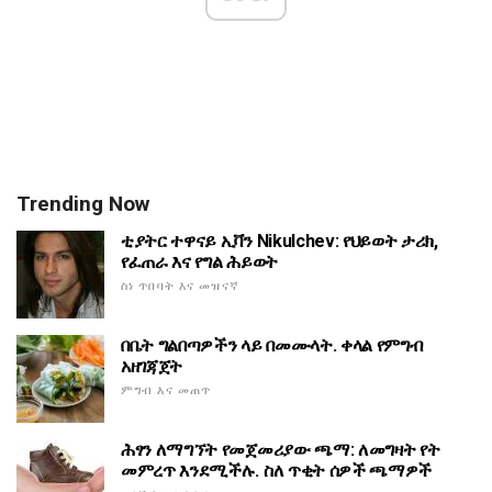
Trending Now
ቲያትር ተዋናይ ኢቫን Nikulchev: የህይወት ታሪክ,
የፈጠራ እና የግል ሕይወት
ስነ ጥበባት እና መዝናኛ
በቤት ግልበጣዎችን ላይ በመሙላት. ቀላል የምግብ
አዘገጃጀት
ምግብ እና መጠጥ
ሕፃን ለማግኘት የመጀመሪያው ጫማ: ለመግዛት የት
መምረጥ እንደሚችሉ. ስለ ጥቂት ሰዎች ጫማዎች