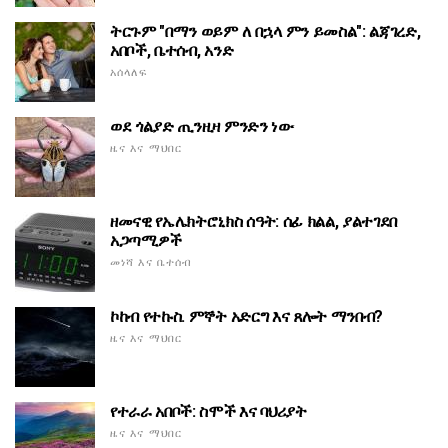
ትርጉም "በማን ወይም ለ በኋላ ምን ይመስል": ልጃገረድ,
አበቦች, ቤተሰብ, አንድ
አሰላለፍ
ወደ ጎልያድ ጢንዚዛ ምንድን ነው
ዜና እና ማህበር
ዘመናዊ የኤሌክትሮኒክስ ሰዓት: ሰፊ ክልል, ያልተገደበ
አጋጣሚዎች
መነሻ እና ቤተሰብ
ኮከብ የተኩስ. ምኞት አድርግ እና ጸሎት ማንበብ?
ዜና እና ማህበር
የተራራ አበቦች: ስሞች እና ባህሪያት
ዜና እና ማህበር