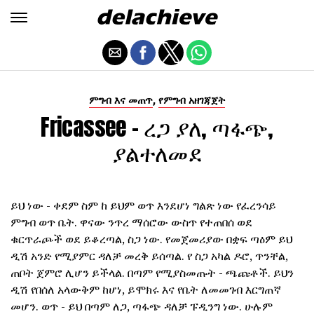
,
ምግብ እና መጠጥ
የምግብ አዘገጃጀት
Fricassee - ረጋ ያለ, ጣፋጭ,
ያልተለመደ
ይህ ነው - ቀደም ስም ከ ይህም ወጥ እንደሆነ ግልጽ ነው የፈረንሳይ
ምግብ ወጥ ቤት. ዋናው ንጥረ ማሰሮው ውስጥ የተጠበሰ ወደ
ቁርጥራጮች ወደ ይቆረጣል, ስጋ ነው. የመጀመሪያው በቋፍ ጣዕም ይህ
ዲሽ አንድ የሚያምር ዳለቻ መረቅ ይሰጣል. የ ስጋ አካል ዶሮ, ጥንቸል,
ጠቦት ጀምሮ ሊሆን ይችላል. በጣም የሚያስመጡት - ጫጩቶች. ይህን
ዲሽ የበሰለ አላውቅም ከሆነ, ይሞክሩ እና የቤት ለመመገብ እርግጠኛ
መሆን. ወጥ - ይህ በጣም ለጋ, ጣፋጭ ዳለቻ ፑዲንግ ነው. ሁሉም