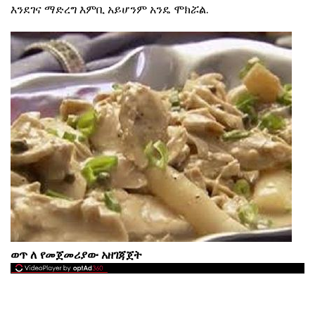
እንደገና ማድረግ እምቢ አይሆንም አንዴ ሞክሯል.
ወጥ ለ የመጀመሪያው አዘገጃጀት