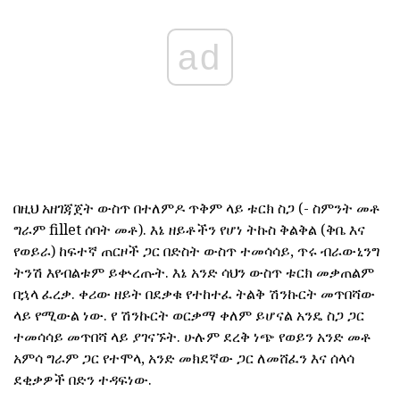
ad
በዚህ አዘገጃጀት ውስጥ በተለምዶ ጥቅም ላይ ቱርክ ስጋ (- ስምንት መቶ
ግራም fillet ሰባት መቶ). እኔ ዘይቶችን የሆነ ትኩስ ቅልቅል (ቅቤ እና
የወይራ) ከፍተኛ ጠርዞች ጋር በድስት ውስጥ ተመሳሳይ, ጥሩ ብራውኒንግ
ትንሽ እየብልቱም ይቍረጡት. እኔ አንድ ሳህን ውስጥ ቱርክ መቃጠልም
በኋላ ፈረቃ. ቀሪው ዘይት በደቃቁ የተከተፈ ትልቅ ሽንኩርት መጥበሻው
ላይ የሚውል ነው. የ ሽንኩርት ወርቃማ ቀለም ይሆናል አንዴ ስጋ ጋር
ተመሳሳይ መጥበሻ ላይ ያገናኙት. ሁሉም ደረቅ ነጭ የወይን አንድ መቶ
አምሳ ግራም ጋር የተሞላ, አንድ መክደኛው ጋር ለመሸፈን እና ሰላሳ
ደቂቃዎች በድን ተዳፍነው.