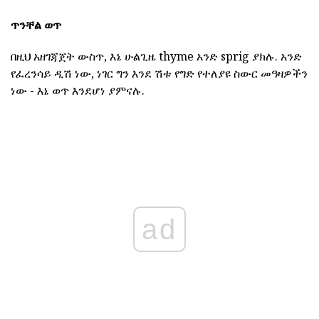
ጥንቸል ወጥ
በዚህ አዘገጃጀት ውስጥ, እኔ ሁልጊዜ thyme አንድ sprig ያክሉ. አንድ
የፈረንሳይ ዲሽ ነው, ነገር ግን እንደ ሽቱ የግድ የተለያዩ ስውር መዓዛዎችን
ነው - እኔ ወጥ እንደሆነ ያምናሉ.
ad