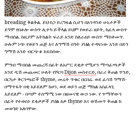
breading ቅልቅል. ይህ ስጋ ይረግፋል ሲሆን በአንዳንድ ሁኔታዎች
ደግሞ የበቆሎ ውስጥ ሊተካ ይችላል ይህም የወይራ ዘይት, ከፈላ ውስጥ
ማብሰል. ከዚያም አትክልት ፍራይ አንድ ስለራዕይ ውስጥ ማስቀመጥ.
ሁሉም ነጭ የወይን ጠጅ እና ለግማሽ ሰዓት ያህል ተዳፍነው አንድ በድን
ግማሽ አንድ ብርጭቆ አፍስሰው.
ምግብ ማብሰል መጨረሻ በፊት ለአሥር ደቂቃ የሚሆን ማጣፈጫዎች
እንደ ዲሽ መጨመር ሁለት የሾርባ
Dijon መስተርድ,
በራሪ ቅጠል ጥንድ,
በርካታ ቅርንጫፎች thyme, መሬት ጥቁር በርበሬ. ወደ ፈሳሽ ግማሽ-
በማጥፋት በቂ አይደለም ከሆነ, ወደ ወይን ጠጅ ማከል አስፈላጊ
አይደለም - በጣም ተስማሚ ነው በዘመናዊ ውኃ ነው. የ ጥማቸውን
በፊት የተወሰኑ ደቂቃዎች ያህል ዕቃ thyme እና ወሽመጥ ቅጠል ከ
መወገድ አለባቸው.