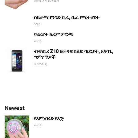
መነሻ እና ቤተሰብ
ስኬታማ የንግድ ቢራ, ቢራ የሚተያዩት
ንግድ
ባህሪያት ክሬም ምርጫ
ውበት
ብላክቤሪ Z10 ዘመናዊ ስልክ: ባህርያት, አካባቢ,
ግምገማዎች
ቴክኖሎጂ
Newest
የእምነበረድ የእጅ
ውበት