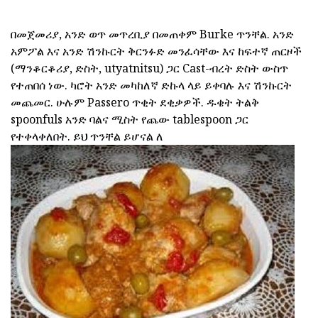
በመጀመሪያ, አንድ ወጥ መጥረቢያ በመጠቀም Burke ጥንቸል. አንድ
አምፖል እና አንድ ሽንኩርት ቅርንፉድ መንፈሳቸው እና ከፍተኛ ጠርዞች
(ማንቆርቆሪያ, ድስት, utyatnitsu) ጋር Cast-ብረት ድስት ውስጥ
የተጠበሰ ነው. ካሮት አንድ መካከለኛ ድኩላ ላይ ይቀባሉ እና ሽንኩርት
መጨመር. ሁሉም Passero ጥቂት ደቂቃዎች. ዱቄት ትልቅ
spoonfuls አንድ ባልና ሚስት የጨው tablespoon ጋር
የተቀላቀለበት. ይህ ጥንቸል ይሆናል ለ