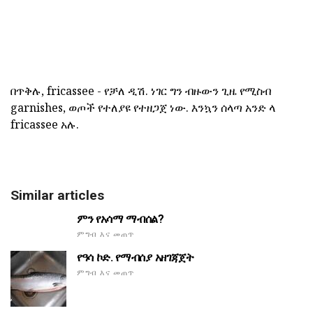
በጥቅሉ, fricassee - የቻለ ዲሽ. ነገር ግን ብዙውን ጊዜ የሚስብ
garnishes, ወጦች የተለያዩ የተዘጋጀ ነው. እንኳን ሰላጣ አንድ ላ
fricassee አሉ.
Similar articles
ምን የአሳማ ማብሰል?
ምግብ እና መጠጥ
የዓሳ ኮድ. የማብሰያ አዘገጃጀት
ምግብ እና መጠጥ