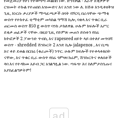
የመጀመሪያ የሆነ የተወጣጣ መልበስ ነው. ድንብላል - አራት ደቂቃዎች
ርዝመት ተኩል የተጠበሰ አዝሙድና እና አንድ ነው ለ. ከሽቱ እንዲቀዘቅዝ
ጊዜ, እነርሱ ቃሪያዎች ማጣፈጫዎች ሰባት የሾርባ, በራሳቸው ጭማቂ
ውስጥ የተከተፈ ቲማቲም መካከል ግማሽ ኪሎ, ባቄላ እና ጥቁር ቢራ
ጠርሙስ ውስጥ 850 g ውስጥ ባንክ ታክለዋል. ሁሉም ክፍሎች አሥር
ደቂቃ ጠፊዎች ናቸው. በዚህ ጊዜ, የድምጽ መጠን ድስቱን የበሬ
ክትፎዎች 2 ፓውንድ ጥብስ, እና rapeseed ዘይት ላይ በተለየ መጥበሻ
ውስጥ - shredded ሽንኩርት 2 አንድ ኪሎ jalapenos , እና ቢጫ
እና ቀይ ደወል በርበሬ (ቁራጮች) ንጥር. ሁሉም ክፍሎች የተቀላቀለበት
ናቸው, እና ጥቁር ቢራ ውስጥ የበሬ ጎምዛዛ ክሬም, ሽንኩርትና ቀለበቶች
ላባ እና የተዳከመ አይብ ጋር አገልግሏል ነው. ጣፋጭ እና ስለምታስጌጡና
አያስፈልግዎትም!
ad