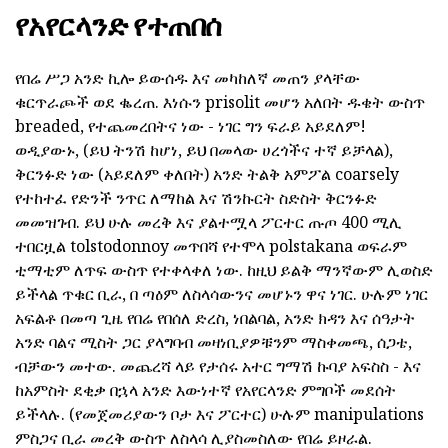
የአየርላንድ የተጠበሰ
የበሬ ሥጋ አንድ ኪሎ ይውሰዱ እና መካከለኛ መጠን ያላቸው
ቁርጥራጮች ወደ ቈረጠ. እነሱን prisolit መሆን አለበት ዱቄት ውስጥ
breaded, የተጨመረበትና ነው - ነገር ግን ፍራይ አይደለም!
ወዲያውኑ, (ይህ ትንሽ ከሆነ, ይህ በመላው ሀረጎችና ተኛ ይቻላል),
ቅርንፉድ ነው (አይደለም ቀለበት) አንድ ትልቅ አምፖል coarsely
የተከተፈ የድንች ንጥር ለማከል እና ሽንኩርት ስድስት ቅርንፉድ
መመዝገብ. ይህ ሁሉ መረቅ እና ያልተሟላ ፖርተር ጡጦ 400 ሚሊ
ተበርዟል tolstodonnoy መጥበሻ የተሞላ polstakana ወፍራም
ቲማቲም ለጥፍ ውስጥ የተቀላቀለ ነው. ከዚህ ይልቅ ማንኛውም ሊወስድ
ይችላል ጥቁር ቢራ, በ ጣዕም ለስላሳውንና መሆኑን ዋና ነገር. ሁሉም ነገር
አፍልቶ በመጣ ጊዜ የበሬ የበሰለ ድረስ, ነበልባል, አንድ ክዳን እና ሰዓታት
አንድ ባልና ሚስት ጋር ያላግባብ መዛነቢያዎቹንም ማስቀመጫ, ሰጋቴ,
ብቻውን መተው. መጨረሻ ላይ የታሰሩ አተር ግማሽ ኩባያ አፍስስ - እና
ከአምስት ደቂቃ በኋላ አንድ እውነተኛ የአየርላንድ ምግቦች መደሰት
ይችላሉ. (የመጀመሪያውን ቦታ እና ፖርተር) ሁሉም manipulations
ምስጋና ቢራ መረቅ ውስጥ ለስላሳ ሊያስመስለው የበሬ ይዞራል.