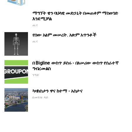
ማግኘት ዌን ባህላዊ መድኃኒት በመጠቀም ማስወገድ
እንደሚቻል
ጤና
የሰው አፅም መሠረት. አጽም አጥንቶች
ጤና
በ Bigline ውስጥ ይስሩ - በአሠሪው ውስጥ የሰራተኛ
ግብረመልስ
ንግድ
ካዛክስታን ዋና ከተማ - አስታና
በመጓዝ ላይ