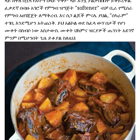
ላይ ከዋለ በኋላ የአሳማ በላይ ጥቅም ላይ እንኳ ያልታሰበበት ይቀይረዋል.
ፈቃደኛ በብዙ አገሮች የምግብ ዝግጅት "softener" ብቻ ቢራ የሚሰራ
የምግብ አዘገጃጀት ለማቅረብ. እና ስጋ ልጆች ምናሌ ያህል, "ሰካራም"
ተገቢ እንደሚሆን አትጨነቅ. ይህ አልኮል ወደ ከፈላ ውሃ በታች የሆነ
ሙቀት በስብሶ ነው አስታውስ. ሙቀት ህክምና ዝርያዎች ጤንነት አደገኛ
ምንም በሚሆንበት ጊዜ ይቆያል ስለዚህ.