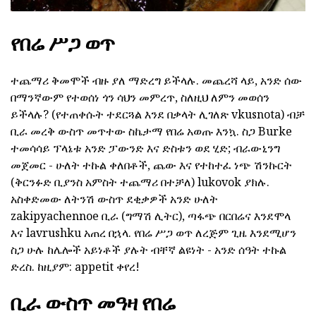
የበሬ ሥጋ ወጥ
ተጨማሪ ቅመሞች ብዙ ያለ ማድረግ ይችላሉ. መጨረሻ ላይ, አንድ ሰው
በማንኛውም የተወሰነ ጎን ሳህን መምረጥ, ስለዚህ ለምን መወሰን
ይችላሉ? (የተጠቀሱት ተደርጓል እንደ በቃላት ሊገለጽ vkusnota) ብቻ
ቢራ መረቅ ውስጥ መጥተው ስኬታማ የበሬ አወጡ እንኳ. ስጋ Burke
ተመሳሳይ ፕላኔቱ አንድ ፓውንድ እና ድስቱን ወደ ሂድ; ብራውኒንግ
መጀመር - ሁለት ተኩል ቀለበቶች, ጨው እና የተከተፈ ነጭ ሽንኩርት
(ቅርንፉድ ቢያንስ አምስት ተጨማሪ በተቻለ) lukovok ያክሉ.
አስቀድመው ለትንሽ ውስጥ ደቂቃዎች አንድ ሁለት
zakipyachennoe ቢራ (ግማሽ ሊትር), ጣፋጭ በርበሬና እንደሞላ
እና lavrushku አጠረ በኋላ. የበሬ ሥጋ ወጥ ለረጅም ጊዜ እንደሚሆን
ስጋ ሁሉ ከሌሎች አይነቶች ያሉት ብቸኛ ልዩነት - አንድ ሰዓት ተኩል
ድረስ. ከዚያም: appetit ቀየረ!
ቢራ ውስጥ መዓዛ የበሬ