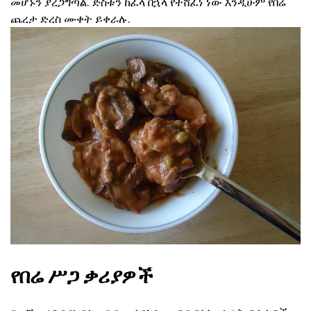
መሆኑን ያረጋግጣል. ድስቱን ከፈላ በኋላ የተሸፈነ ነው እንዲሁም የበሬ
ጨረታ ድረስ ሙቀት ይቀራሉ.
የበሬ ሥጋ ቃሪያዎች