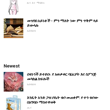
ዜና እና ማህበሩ
መዝገበ አይነቶች - ምን ማለት ነው ምን ጥቅም ላይ
ይውላሉ
አሰላለፍ
Newest
ሰፍነጎች ይተይቡ. የ አወቃቀር ባህሪያት እና ስፖንጅ
መካከል ክፍሎች
አሰላለፍ
እንዴት አንድ ጋዝ ሶኬት ቱቦ መጠቀም. የ ተን ቱቦው
በአግባቡ ማስተዋወቅ
ጤና