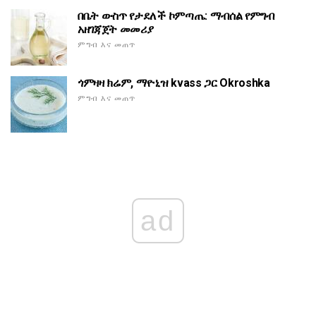
በቤት ውስጥ የታደለች ኮምጣጤ: ማብሰል የምግብ
አዘገጃጀት መመሪያ
ምግብ እና መጠጥ
ጎምዛዛ ክሬም, ማዮኒዝ kvass ጋር Okroshka
ምግብ እና መጠጥ
ad