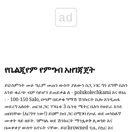
ad
የቤልጂየም የምግብ አዘገጃጀት
ይህ ስምንት መቶ ግራም መጠን ውስጥ ያለውን ስጋ, ነገር ግን ደግሞ ቤከን
አንድ ቁራጭ ብቻ ሳይሆን ይጠይቃል ለ - polukolechkami እና የበሬ
- - 100-150 Salo, በጣም በደቃቁ ግማሽ ሽንኩርት ኪሎ እንዲጠፋ
መደረግ አለበት. ጠርዝ ጋር ፕላኔቱ 3 ሴንቲ ሜትር ቤከን የወይራ እንደ
ጠበሳቸው (እርግጥ ነው!) ይህም ስብ ጋር በሚገባ የጦፈ ወደ መካከለኛ
ሙቀት ላይ ዘይት. ገምባሌ ወደ ሽንኩርት ማንፏቀቅ ሊወገድ እና
በመቀቀያ ውስጥ አኖሩት ናቸው. ይህ browned ጊዜ, ስኳር እና