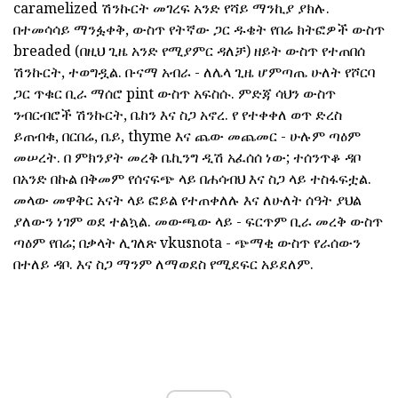
caramelized ሽንኩርት መገረፍ አንድ የሻይ ማንኪያ ያክሉ.
በተመሳሳይ ማንፏቀቅ, ውስጥ የትኛው ጋር ዱቄት የበሬ ክትፎዎች ውስጥ
breaded (በዚህ ጊዜ አንድ የሚያምር ዳለቻ) ዘይት ውስጥ የተጠበሰ
ሽንኩርት, ተወግዷል. ቡናማ አብራ - ለሌላ ጊዜ ሆምጣጤ ሁለት የሾርባ
ጋር ጥቁር ቢራ ማሰሮ pint ውስጥ አፍስሱ. ምድጃ ሳህን ውስጥ
ንብርብሮች ሽንኩርት, ቤከን እና ስጋ አኖረ. የ የተቀቀለ ወጥ ድረስ
ይጠብቁ, በርበሬ, ቤይ, thyme እና ጨው መጨመር - ሁሉም ጣዕም
መሠረት. በ ምክንያት መረቅ ቤኪንግ ዲሽ አፈሰሰ ነው; ተሰንጥቆ ዳቦ
በአንድ በኩል በቅመም የሰናፍጭ ላይ በሐሳብህ እና ስጋ ላይ ተስፋፍቷል.
መላው መዋቅር አናት ላይ ፎይል የተጠቀለሉ እና ለሁለት ሰዓት ያህል
ያለውን ነገም ወደ ተልኳል. መውጫው ላይ - ፍርጥም ቢራ መረቅ ውስጥ
ጣዕም የበሬ; በቃላት ሊገለጽ vkusnota - ጭማቂ ውስጥ የራሰውን
በተለይ ዳቦ. እና ስጋ ማንም ለማወደስ የሚደፍር አይደለም.