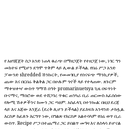
የ አዘገጃጀት ስጋ አንድ ነጠላ ቁራጭ በማዘጋጀት የተዘጋጀ ነው, ነገር ግን
መክተፍ የሚሆን ደግሞ ጥቅም ላይ ሊውል ይችላል. የበሬ ሥጋ አንድ
ፓውንድ shredded ሽንኩርት, የመመገቢያ የሰናፍጭ ማንኪያዎች,
ጨው እና በርበሬ ቅልቅል ጋር በሁሉም ጎኖች ላይ የተላጠው. ጸጉርም
ማቀዝቀዣ ውስጥ ግማሽ ሰዓት promarinuetsya ጊዜ በፍጥነት
ቡናማና, ማሰሮው ወደ ተሸጋገረ ጥቁር ጠንካራ ቢራ ጠርሙስ አፈሰሰው
የሎሚ ሽቶዎችንና ከሙን ጋር ጣዕም. አስፈላጊ በተንኰል: በዚህ ደረጃ
ላይ እና አጃው እንጀራ (ደረቅ ሊሆን ይችላል) ያፈከፍክ አንዳንድ ታክሏል.
እርስዎ ከፈለጉ እርግጥ ነው, በግልጽ የእርስዎ አልተሳካም የበሬ ወጥ ቢራ
ውስጥ. Recipe ሥጋ በተጨማሪ ጋር ይበልጥ መዓዛ እና ለስላሳ ይሆናል