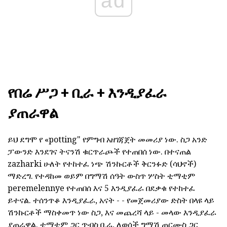
ad
የበሬ ሥጋ + ቢራ + እንዲያፈራ
ያጠራዋል
ይህ ደግሞ የ «potting" የምግብ አዘገጃጀት መመሪያ ነው. ስጋ አንድ
ፓውንድ እንደገና ትናንሽ ቁርጥራጮች የተጠበሰ ነው. በተናጠል
zazharki ሁለት የተከተፈ ነጭ ሽንኩርቶች ቅርንፉድ (ሳህኖች)
ማድረግ. የተዳከመ ወይም በግማሽ ሰዓት ውስጥ ሦስት ቲማቲም
peremelennye የተጠበሰ እና 5 እንዲያፈራ በደቃቁ የተከተፈ
ይተናል. ተሰንጥቆ እንዲያፈራ, አናት - - የመጀመሪያው ድስት በላዩ ላይ
ሽንኩርቶች ማስቀመጥ ነው ስጋ, እና መጨረሻ ላይ - መላው እንዲያፈራ
ያጠራዋል. ቲማቲም ጋር ጥብስ ቢራ, ለወሰች ግማሽ ጠርሙስ ጋር