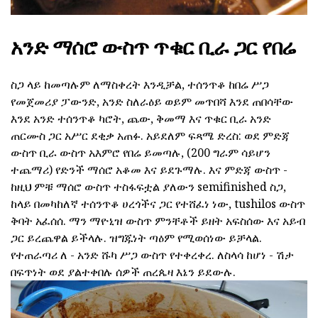
አንድ ማሰሮ ውስጥ ጥቁር ቢራ ጋር የበሬ
ስጋ ላይ ከመጣሉም ለማስቀረት እንዲቻል, ተሰንጥቆ ከበሬ ሥጋ
የመጀመሪያ ፓውንድ, አንድ ስለራዕይ ወይም መጥበሻ እንደ ጠበሳቸው
እንደ አንድ ተሰንጥቆ ካሮት, ጨው, ቅመማ እና ጥቁር ቢራ አንድ
ጠርሙስ ጋር አሥር ደቂቃ አጠፉ. አይደለም ፍጻሜ ድረስ: ወደ ምድጃ
ውስጥ ቢራ ውስጥ አእምሮ የበሬ ይመጣሉ, (200 ግራም ሳይሆን
ተጨማሪ) የድንች ማሰሮ አቆመ እና ይደጉማሉ. እና ምድጃ ውስጥ -
ከዚህ ምቹ ማሰሮ ውስጥ ተስፋፍቷል ያለውን semifinished ስጋ,
ከላይ በመካከለኛ ተሰንጥቆ ሀረጎችና ጋር የተሸፈነ ነው, tushilos ውስጥ
ቅባት አፈሰሰ. ማን ማዮኒዝ ውስጥ ምንቸቶች ይዘት አፍስሰው እና አይብ
ጋር ይረጨዋል ይችላሉ. ዝግጁነት ጣዕም የሚወሰነው ይቻላል.
የተጠራጣሪ ለ - አንድ ሹካ ሥጋ ውስጥ የተቀረቀረ. ለስላሳ ከሆነ - ሽታ
በፍጥነት ወደ ያልተቀበሉ ሰዎች ጠረጴዛ እኔን ይደውሉ.