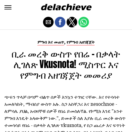
,
ምግብ እና መጠጥ
የምግብ አዘገጃጀት
ቢራ መረቅ ውስጥ የበሬ - በቃላት
ሊገለጽ Vkusnota! ሚስጥር እና
የምግብ አዘገጃጀት መመሪያ
ጭፍን ጥላቻ በጣም ብልጥ ሰዎች እንኳን ተገዢ ናቸው. እና የተሳሳተ
አመለካከት, ማብሰያ ውስጥ አሉ. ስጋ አስቸጋሪ እና nesochnoe -
ለምሳሌ ያህል, አብዛኞቹ ሰዎች የበሬ ይመስለኛል. የኮሚክ እንደ "አንተ
ምግብ እንዴት አላውቅም ነው.", ድመቶች ስለ እያሉ ቢራ መረቅ ውስጥ
ተመሳሳይ የበሬ - በቃላት ሊገለጽ vkusnota, የ ስጋ ጨረታ እና ፍጥነት