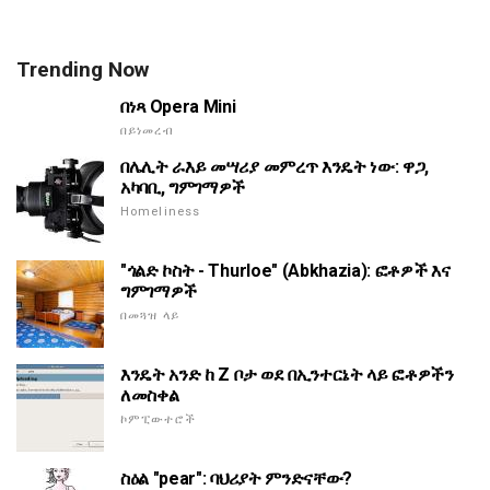
Trending Now
በነጻ Opera Mini
በይነመረብ
በሌሊት ራእይ መሣሪያ መምረጥ እንዴት ነው: ዋጋ,
አካባቢ, ግምገማዎች
Homeliness
"ጎልድ ኮስት - Thurloe" (Abkhazia): ፎቶዎች እና
ግምገማዎች
በመጓዝ ላይ
እንዴት አንድ ከ Z ቦታ ወደ በኢንተርኔት ላይ ፎቶዎችን
ለመስቀል
ኮምፒውተሮች
ስዕል "pear": ባህሪያት ምንድናቸው?