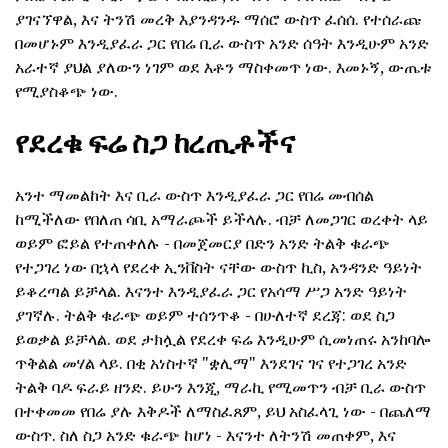
ያገናኘዋል, እና ትንሽ መረቅ እያንዳንዱ ማሰሮ ውስጥ ፈሰሰ. የተሰራጩ
በመሆኑም እንዲያፈራ ጋር የበሬ ቢራ ውስጥ አንድ ሰዓት እንዲሁም አንድ
አራተኛ ያህል ያለውን ነገም ወደ እቶን ማስቀመጥ ነው. እመኑኝ, ውጤቱ
የሚያስቆጭ ነው.
የደረቁ ፍሬ ስጋ ከረጢቶችና
አንተ ማመልከት እና ቢራ ውስጥ እንዲያፈራ ጋር የበሬ መብሰል
ከሚችለው የበለጠ ሳቢ አማራጮች ይችላሉ. ብቻ ለመጋገር ወረቀት ላይ
ወይም ፎይል የተጠቀለሉ - በመጀመርያ በድን አንድ ትልቅ ቁራጭ
የተጋገረ ነው በኋላ የደረቀ ኢንቨስት ናቸው ውስጥ ኪስ, አንዳንድ ዓይነት
ይቆረጣል ይቻላል. እናንተ እንዲያፈራ ጋር የአሳማ ሥጋ አንድ ዓይነት
ያገኛሉ. ትልቅ ቁራጭ ወይም ተሰንጥቆ - በሁለተኛ ደረጃ: ወደ ስጋ
ይወቃል ይቻላል. ወደ ታክሏል የደረቀ ፍሬ እንዲሁም ሲመነጠሩ አንከባሎ
ጥቅልል መሃል ላይ. በቂ አነስተኛ "ቋሊማ" እንደገና ገና የተጋገረ አንድ
ትልቅ ባዶ ፍራይ ዘንድ. ይሁን እንጂ, ማራኪ የሚመጥን ብቻ ቢራ ውስጥ
በተቀመመ የበሬ ያሉ እቅዶች ለማስፈጸም, ይህ አስፈላጊ ነው - በጨለማ
ውስጥ. ስለ ስጋ አንድ ቁራጭ ከሆነ - እናንተ ለትንሽ መጠቀም, እና