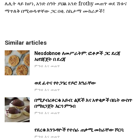
ሌሊት ላይ ከሆነ, አንድ ሰዓት ያህል አንድ frothy መጠጥ ወደ ሽቱና
ማጥለቅ በሚወዱዋቸው ጋር በቂ. ስኬታማ ሙከራዎች!
Similar articles
Nesdobnoe ለመሥራትም: ፎቶዎች ጋር ደረጃ
አዘገጃጀት በ ደረጃ
ምግብ እና መጠጥ
ወደ ፈተና የተጋገረ የዶሮ እግራቸው
ምግብ እና መጠጥ
በሚያብረቀርቁ አይብ: ልጆች እና አዋቂዎች በቤት ውስጥ
በማዘጋጀት እርጎ ምግብ
ምግብ እና መጠጥ
የደረቁ እንጉዳዮች የተሰራ ጠቃሚ መከራቸው ሾርባ.
ምግብ እና መጠጥ