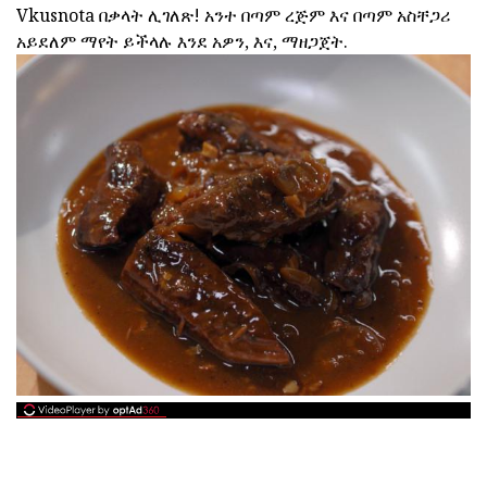
Vkusnota በቃላት ሊገለጽ! አንተ በጣም ረጅም እና በጣም አስቸጋሪ
አይደለም ማየት ይችላሉ እንደ አዎን, እና, ማዘጋጀት.