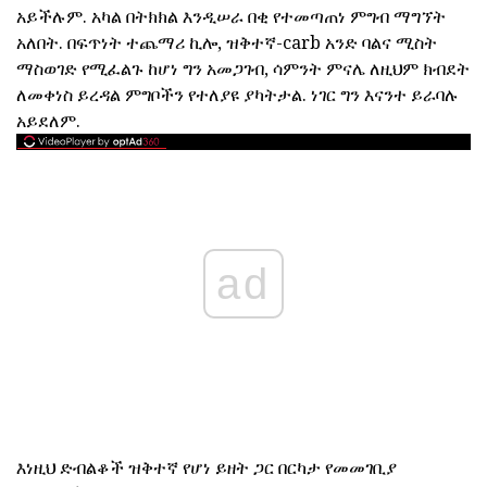
አይችሉም. አካል በትክክል እንዲሠራ በቂ የተመጣጠነ ምግብ ማግኘት
አለበት. በፍጥነት ተጨማሪ ኪሎ, ዝቅተኛ-carb አንድ ባልና ሚስት
ማስወገድ የሚፈልጉ ከሆነ ግን አመጋገብ, ሳምንት ምናሌ ለዚህም ክብደት
ለመቀነስ ይረዳል ምግቦችን የተለያዩ ያካትታል. ነገር ግን እናንተ ይራባሉ
አይደለም.
ad
እነዚህ ድብልቆች ዝቅተኛ የሆነ ይዘት ጋር በርካታ የመመገቢያ