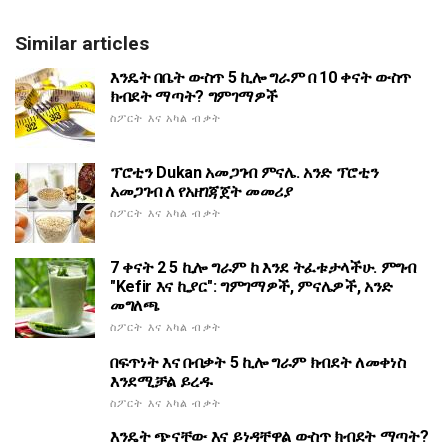
Similar articles
እንዴት በቤት ውስጥ 5 ኪሎ ግራም በ 10 ቀናት ውስጥ
ክብደት ማጣት? ግምገማዎች
ስፖርት እና አካል ብቃት
ፕሮቲን Dukan አመጋገብ ምናሌ. አንድ ፕሮቲን
አመጋገብ ለ የአዘገጃጀት መመሪያ
ስፖርት እና አካል ብቃት
7 ቀናት 2 5 ኪሎ ግራም ከ እንደ ትፈቱታላችሁ. ምግብ
"Kefir እና ኪያር": ግምገማዎች, ምናሌዎች, አንድ
መግለጫ
ስፖርት እና አካል ብቃት
በፍጥነት እና በብቃት 5 ኪሎ ግራም ክብደት ለመቀነስ
እንደሚቻል ይረዱ
ስፖርት እና አካል ብቃት
እንዴት ጭናቸው እና ይነዳቸዋል ውስጥ ክብደት ማጣት?