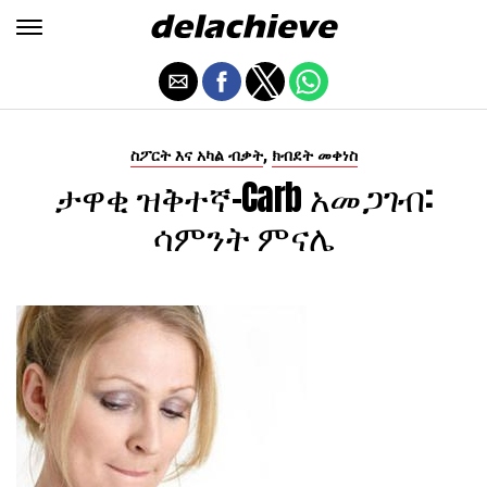
,
ስፖርት እና አካል ብቃት
ክብደት መቀነስ
ታዋቂ ዝቅተኛ-Carb አመጋገብ:
ሳምንት ምናሌ