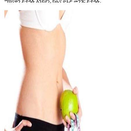
ማከናወን ይችላሉ እንደሆነ, የጤና ሁኔታ መንገር ይችላሉ.