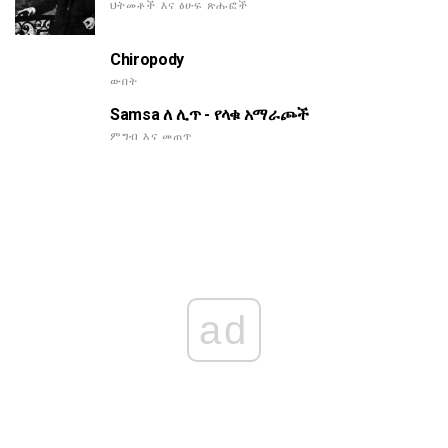
ህትመቶች እና ፅሁፍ ጽሑፎች
Chiropody
ውበት
Samsa ለ ሊጥ - የላቁ አማራጮች
ምግብ እና መጠጥ
ad