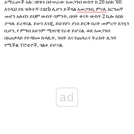
አማራጮች አሉ: በየቀኑ በተሠራው አመጋገብ ውስጥ ከ 20 እስከ '60
እንዲህ ያለ ዝቅተኛ-carb ሊሆን ይችላል
አመጋገብ, ምናሌ
እርግጠኛ
መሆን አለብን ይህም ውስጥ ሳምንት, ሰባት ቀናት ውስጥ 2 ኪሎ እስከ
ያጣሉ ይረዳናል. ይሁን እንጂ, ይህ የሆነ ያነሰ ድርቅ ስሪት መምረጥ እንኳን
ቢሆን, የ ምግብ አሁንም ሚዛናዊ የራቀ ይሆናል. ወደ አመጋገብ
በአጠቃላይ የተዳከመ ኩላሊት, ጉበት እና የጨጓራና ትራክት ሊጎዳ
የሚችል ፕሮቲኖች, ጎልቶ ይሆናል.
ad