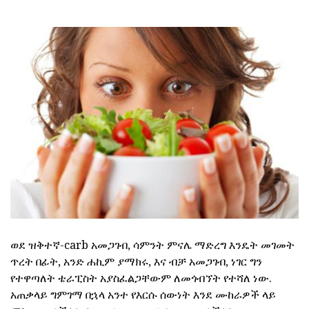
ወደ ዝቅተኛ-carb አመጋገብ, ሳምንት ምናሌ ማድረግ እንዴት መገመት
ጥረት በፊት, አንድ ሐኪም ያማክሩ, እና ብቻ አመጋገብ, ነገር ግን
የተዋጣለት ቴራፒስት አያስፈልጋቸውም ለመጎብኘት የተሻለ ነው.
አጠቃላይ ግምገማ በኋላ አንተ የእርሱ ሰውነት እንደ ሙከራዎች ላይ