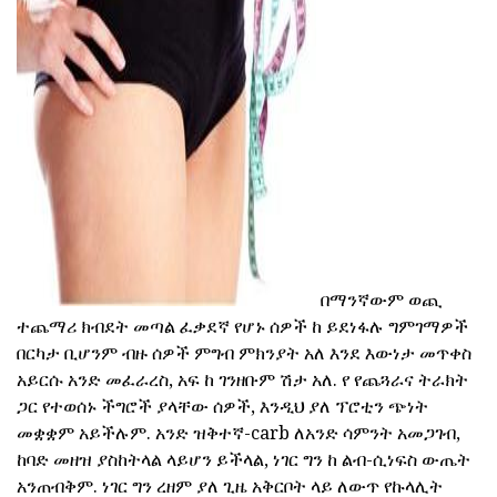
ad
በማንኛውም ወጪ
ተጨማሪ ክብደት መጣል ፈቃደኛ የሆኑ ሰዎች ከ ይደነፋሉ ግምገማዎች
በርካታ ቢሆንም ብዙ ሰዎች ምግብ ምክንያት አለ እንደ እውነታ መጥቀስ
አይርሱ አንድ መፈራረስ, አፍ ከ ገንዘቡም ሽታ አለ. የ የጨጓራና ትራክት
ጋር የተወሰኑ ችግሮች ያላቸው ሰዎች, እንዲህ ያለ ፕሮቲን ጭነት
መቋቋም አይችሉም. አንድ ዝቅተኛ-carb ለአንድ ሳምንት አመጋገብ,
ከባድ መዘዝ ያስከትላል ላይሆን ይችላል, ነገር ግን ከ ልብ-ሲነፍስ ውጤት
አንጠብቅም. ነገር ግን ረዘም ያለ ጊዜ አቅርቦት ላይ ለውጥ የኩላሊት