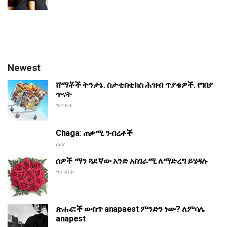
Newest
ሸማቾች ትንታኔ. ስታቲስቲክስ ሕዝብ ጥያቄዎች. የገበያ
ጥናት
ግብይት
Chaga: ጠቃሚ ንብረቶች
ጤና
ሰዎች ማን ጓደኛው አንድ አስገራሚ ለማድረግ ይሄዳሉ
ግንኙነት
ጽሑፎች ውስጥ anapaest ምንድን ነው? ለምሳሌ
anapest