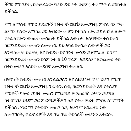
ችግር ምክንያት, በተቃራኒው የሆድ ድርቀት ወይም, ተቅማጥ ሊያስከትል
ይችላል.
ምን ለማሰብ ሞክር ያደረጉኝ ዝቅተኛ-carb አመጋገብ, ምናሌ ሳምንት
ልምድ ያለው አማካሪ ጋር አብረው መሆን የተሻለ ነው. ኃይል ሹል ለውጥ
የተፈለገውን ውጤት መስጠት ይችላል እውነታ. አለባቸው ቀስ በቀስ
ካርቦሃይድሬት መጠን ለመቀነስ. ይህ አካል በቀስታ ለውጦች ጋር
እንዲላመዱ ይረዳል, እና ክብደት በፍጥነት መሄድ ይጀምራል. ደግሞ
ካርቦሃይድሬት መጠን በሳምንት ከ 10 ግራም አይደለም እየጨመረ ቀስ
በቀስ መሆን አለበት መደበኛ አመጋገብ ተመለስ.
በፍጥነት ክብደት መቀነስ እንፈልጋለን እና ለዚህ ዓላማ የሚሆን ምርጥ
ዝቅተኛ-carb አመጋገብ, ፕሮቲን, ስብ, ካርቦሃይድሬት እና የተለያዩ
ምርቶች ካሎሪ የይዘት መጠን የሚያሳይ ሠንጠረዥ የታየን ይሆናል
ከተሰማህ. ይህም ጋር ምርጫዎችዎን ላይ የተመሠረተ ምናሌ ለማግኘት
ይችላሉ. ነገር ግን የተወሰነ መጠን ላይ, አሁንም አስፈላጊ ነው
ለመንግስት, ፍራፍሬዎች እና ጥራጥሬ ትበላለች መሆኑን አትርሱ.