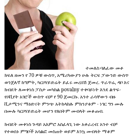
ተመለስ ባለፈው መቶ
ክፍለ ዘመን የ 70 ዎቹ ውስጥ, አሜሪካውያን ሁሉ ትርፍ ፓውንድ ውስጥ
ወንጀለኛ ከግምት, ካርቦሃይድሬት ይፈሩ መረበሽ ጀመረ. ጥራጥሬ, ዳቦ እና
ክብደት ለመቀነስ ፓስታ መካከል povalny ተቀባይነት እንደ ልጥፍ-
የሶቪየት አገሮች ውስጥ ብቻ የ 90 ጀመርኩ. አንተ ራሳቸውን ብዙ
ቪታሚንና ማዕድናት ምንጭ አትከላከሉ ምክንያቱም - ነገር ግን ሙሉ
በሙሉ ካርቦሃይድሬት መሆን የለበትም መብላት መቆጠብ.
ክብደት መቀነስ ጉዳይ አእምሮ አስፈላጊ ነው አቀራረብ: አንተ ብቻ
የተወሰኑ ምግቦች አሳልፎ መስጠት ወይም እንኳ መብላት ማቆም