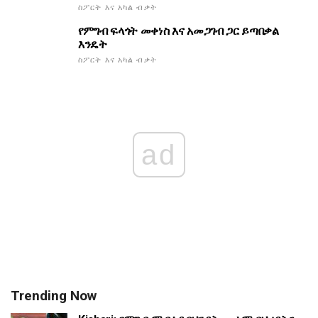
ስፖርት እና አካል ብቃት
የምግብ ፍላጎት መቀነስ እና አመጋገብ ጋር ይጣበቃል
እንዴት
ስፖርት እና አካል ብቃት
ad
Trending Now