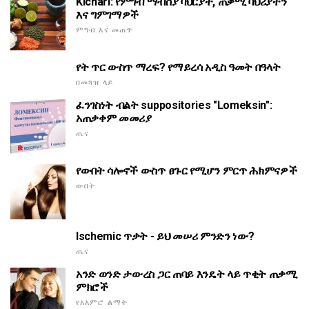
Kichari: የምግብ ማብሰያ ባህርያት, ጠቃሚ ባህሪያትን
እና ግምገማዎች
ምግብ እና መጠጥ
የት ጥር ውስጥ ማረፍ? የማይረሳ አዲስ ዓመት በዓላት
በመጓዝ ላይ
ፈንገስነት ብልት suppositories "Lomeksin":
አጠቃቀም መመሪያ
ጤና
የውበት ሳሎኖች ውስጥ ፀጉር የሚሆን ምርጥ ሕክምናዎች
ውበት
Ischemic ጥቃት - ይህ መሠሪ ምንድን ነው?
ጤና
አንድ ወንድ ታውረስ ጋር ጠባይ እንዴት ላይ ጥቂት ጠቃሚ
ምክሮች
የአእምሮ ልማት