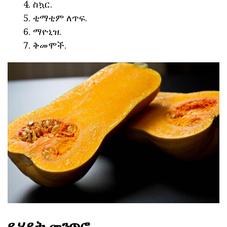
ስኳር.
ቲማቲም ለጥፍ.
ማዮኒዝ.
ቅመሞች.
የ ሂደት መንጥሮ