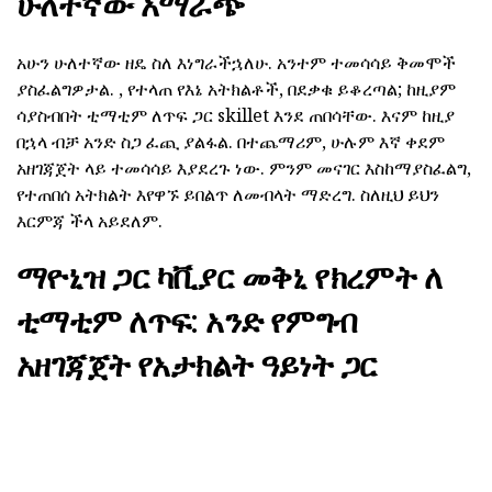
ሁለተኛው አማራጭ
አሁን ሁለተኛው ዘዴ ስለ እነግራችኋለሁ. አንተም ተመሳሳይ ቅመሞች
ያስፈልግዎታል. , የተላጠ የእኔ አትክልቶች, በደቃቁ ይቆረጣል; ከዚያም
ሳያስብበት ቲማቲም ለጥፍ ጋር skillet እንደ ጠበሳቸው. እናም ከዚያ
በኋላ ብቻ አንድ ስጋ ፈጪ ያልፋል. በተጨማሪም, ሁሉም እኛ ቀደም
አዘገጃጀት ላይ ተመሳሳይ እያደረጉ ነው. ምንም መናገር እስከማያስፈልግ,
የተጠበሰ አትክልት እየዋኙ ይበልጥ ለመብላት ማድረግ. ስለዚህ ይህን
እርምጃ ችላ አይደለም.
ማዮኒዝ ጋር ካቪያር መቅኒ የክረምት ለ
ቲማቲም ለጥፍ: አንድ የምግብ
አዘገጃጀት የአታክልት ዓይነት ጋር