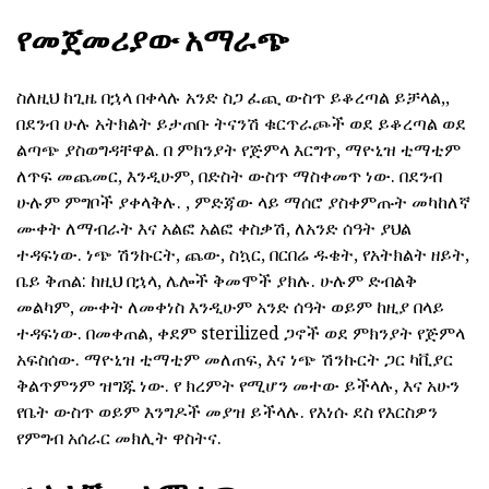
የመጀመሪያው አማራጭ
ስለዚህ ከጊዜ በኋላ በቀላሉ አንድ ስጋ ፈጪ ውስጥ ይቆረጣል ይቻላል,,
በደንብ ሁሉ አትክልት ይታጠቡ ትናንሽ ቁርጥራጮች ወደ ይቆረጣል ወደ
ልጣጭ ያስወግዳቸዋል. በ ምክንያት የጅምላ እርግጥ, ማዮኒዝ ቲማቲም
ለጥፍ መጨመር, እንዲሁም, በድስት ውስጥ ማስቀመጥ ነው. በደንብ
ሁሉም ምግቦች ያቀላቅሉ. , ምድጃው ላይ ማሰሮ ያስቀምጡት መካከለኛ
ሙቀት ለማብራት እና አልፎ አልፎ ቀስቃሽ, ለአንድ ሰዓት ያህል
ተዳፍነው. ነጭ ሽንኩርት, ጨው, ስኳር, በርበሬ ዱቄት, የአትክልት ዘይት,
ቤይ ቅጠል: ከዚህ በኋላ, ሌሎች ቅመሞች ያክሉ. ሁሉም ድብልቅ
መልካም, ሙቀት ለመቀነስ እንዲሁም አንድ ሰዓት ወይም ከዚያ በላይ
ተዳፍነው. በመቀጠል, ቀደም sterilized ጋኖች ወደ ምክንያት የጅምላ
አፍስሰው. ማዮኒዝ ቲማቲም መለጠፍ, እና ነጭ ሽንኩርት ጋር ካቪያር
ቅልጥምንም ዝግጁ ነው. የ ክረምት የሚሆን መተው ይችላሉ, እና አሁን
የቤት ውስጥ ወይም እንግዶች መያዝ ይችላሉ. የእነሱ ደስ የእርስዎን
የምግብ አሰራር መክሊት ዋስትና.