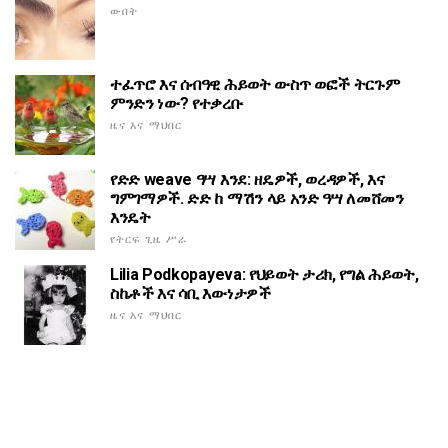
ውበት
ተፈጥሮ እና ሰብዓዊ ሕይወት ውስጥ ወፎች ትርጉም
ምንድን ነው? የተቃረቡ
ዜና እና ማህበር
የድድ weave ዓሣ እንደ: ዘዴዎች, ወረዳዎች, እና
ግምገማዎች. ድድ ከ ማሽን ላይ አንድ ዓሣ ለመሸመን
እንዴት
የትርፍ ጊዜ ሥራ
Lilia Podkopayeva: የህይወት ታሪክ, የግል ሕይወት,
ስኬቶች እና ሳቢ እውነታዎች
ዜና እና ማህበር