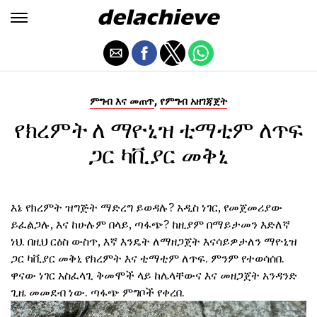
,
ምግብ እና መጠጥ
የምግብ አዘገጃጀት
የክረምት ለ ማዮኒዝ ቲማቲም ለጥፍ
ጋር ካቪያር መቅኒ
እኔ የክረምት ዝግጅት ማድረግ ይወዳሉ? አዲስ ነገር, የመጀመሪያው
ይፈልጋሉ, እና ከሁሉም በላይ, ጣፋጭ? ከዚያም በማይታመን እድለኛ
ነህ. በዚህ ርዕስ ውስጥ, እኛ እንዴት ለማዘጋጀት እናሳይዎታለን ማዮኒዝ
ጋር ካቪያር መቅኒ የክረምት እና ቲማቲም ለጥፍ. ምንም የተወሳሰበ.
ዋናው ነገር አስፈላጊ ቅመሞች ላይ ከሌላቸውና እና መዘጋጀት አንዳንድ
ጊዜ መመደብ ነው. ጣፋጭ ምግቦች የቀረበ.