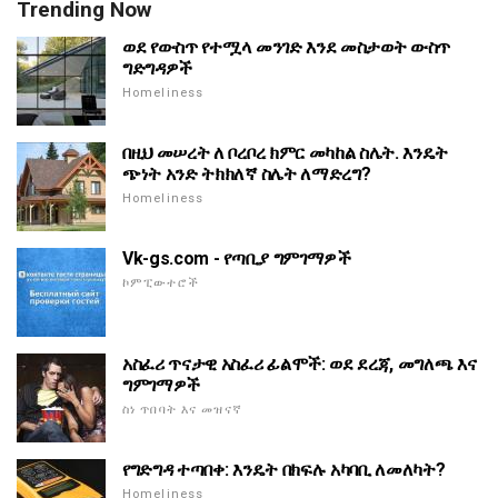
Trending Now
ወደ የውስጥ የተሟላ መንገድ እንደ መስታወት ውስጥ
ግድግዳዎች
Homeliness
በዚህ መሠረት ለ ቦረቦረ ክምር መካከል ስሌት. እንዴት
ጭነት አንድ ትክክለኛ ስሌት ለማድረግ?
Homeliness
Vk-gs.com - የጣቢያ ግምገማዎች
ኮምፒውተሮች
አስፈሪ ጥናታዊ አስፈሪ ፊልሞች: ወደ ደረጃ, መግለጫ እና
ግምገማዎች
ስነ ጥበባት እና መዝናኛ
የግድግዳ ተጣበቀ: እንዴት በክፍሉ አካባቢ ለመለካት?
Homeliness