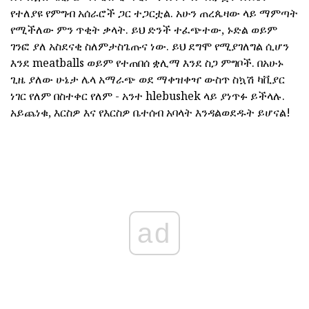
የተለያዩ የምግብ አሰራሮች ጋር ተጋርቷል. አሁን ጠረጴዛው ላይ ማምጣት
የሚችለው ምን ጥቂት ቃላት. ይህ ድንች ተፈጭተው, ኑድል ወይም
ገንፎ ያለ አስደናቂ ስለምታስጌጡና ነው. ይህ ደግሞ የሚያገለግል ሲሆን
እንደ meatballs ወይም የተጠበሰ ቋሊማ እንደ ስጋ ምግቦች. በአሁኑ
ጊዜ ያለው ሁኔታ ሌላ አማራጭ ወደ ማቀዝቀዣ ውስጥ ስኳሽ ካቪያር
ነገር የለም በስተቀር የለም - አንተ hlebushek ላይ ያነጥፉ ይችላሉ.
አይጨነቁ, እርስዎ እና የእርስዎ ቤተሰብ አባላት እንዳልወደዱት ይሆናል!
ad