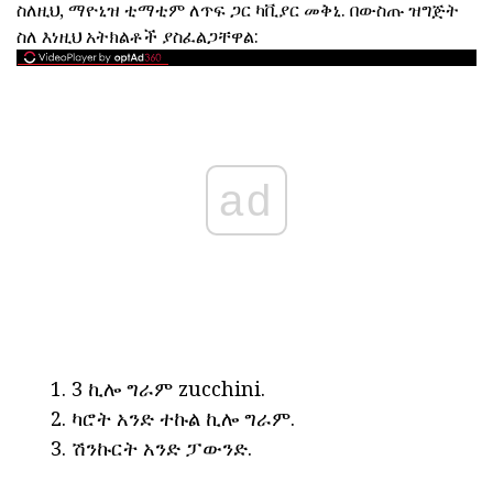
ስለዚህ, ማዮኒዝ ቲማቲም ለጥፍ ጋር ካቪያር መቅኒ. በውስጡ ዝግጅት
ስለ እነዚህ አትክልቶች ያስፈልጋቸዋል:
ad
3 ኪሎ ግራም zucchini.
ካሮት አንድ ተኩል ኪሎ ግራም.
ሽንኩርት አንድ ፓውንድ.