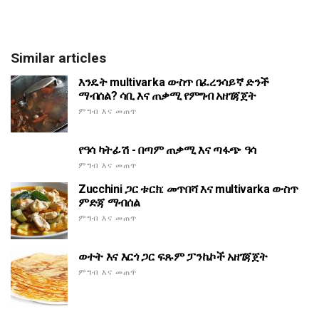
Similar articles
እንዴት multivarka ውስጥ በፈረንሳይኛ ድንች
ማብሰል? ሳቢ እና ጠቃሚ የምግብ አዘገጃጀት
ምግብ እና መጠጥ
የዓሳ ካትፊሽ - በጣም ጠቃሚ እና ጣፋጭ ዓሳ
ምግብ እና መጠጥ
Zucchini ጋር ቱርክ: መጥበሻ እና multivarka ውስጥ
ምድጃ ማብሰል
ምግብ እና መጠጥ
ወተት እና እርጎ ጋር ፍጹም ፓንኬኮች አዘገጃጀት
ምግብ እና መጠጥ