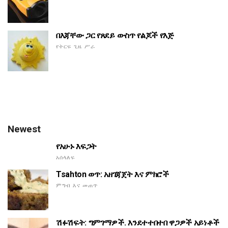
በእጃቸው ጋር የጸደይ ውስጥ የልጆች የእጅ
የትርፍ ጊዜ ሥራ
Newest
የአሁኑ እፍጋት
አሰላለፍ
Tsahton ወጥ: አዘገጃጀት እና ምክሮች
ምግብ እና መጠጥ
ሽፉሽፍት: ግምገማዎች. እንደተተበተበ ዋጋዎች አይነቶች