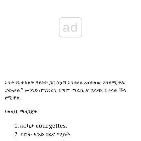
ad
አንተ የአታክልት ዓይነት ጋር ስኳሽ እንቁላል አብስለው እንደሚችሉ
ያውቃሉ? መንገድ በማድረግ, በጣም ማራኪ አማራጭ, በቀላሉ ችላ
የሚችል.
ስለዚህ, ማዘጋጀት:
በርካታ courgettes.
ካሮት አንድ ባልና ሚስት.