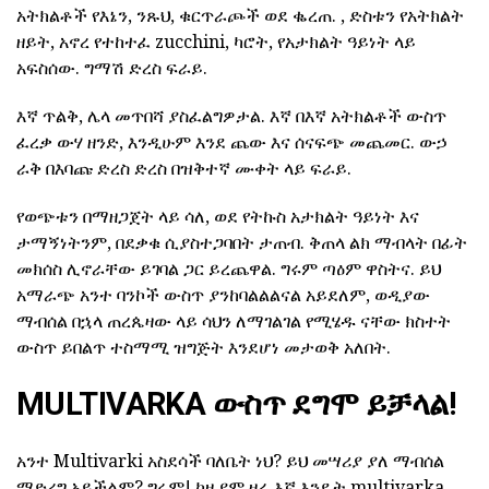
አትክልቶች የእኔን, ንጹህ, ቁርጥራጮች ወደ ቈረጠ. , ድስቱን የአትክልት
ዘይት, አኖረ የተከተፈ zucchini, ካሮት, የአታክልት ዓይነት ላይ
አፍስሰው. ግማሽ ድረስ ፍራይ.
እኛ ጥልቅ, ሌላ መጥበሻ ያስፈልግዎታል. እኛ በእኛ አትክልቶች ውስጥ
ፈረቃ ውሃ ዘንድ, እንዲሁም እንደ ጨው እና ሰናፍጭ መጨመር. ውኃ
ራቅ በእባጩ ድረስ ድረስ በዝቅተኛ ሙቀት ላይ ፍራይ.
የወጭቱን በማዘጋጀት ላይ ሳለ, ወደ የትኩስ አታክልት ዓይነት እና
ታማኝነትንም, በደቃቁ ሲያስተጋባበት ታጠብ. ቅጠላ ልክ ማብላት በፊት
መክሰስ ሊኖራቸው ይገባል ጋር ይረጨዋል. ግሩም ጣዕም ዋስትና. ይህ
አማራጭ አንተ ባንኮች ውስጥ ያንከባልልልናል አይደለም, ወዲያው
ማብሰል በኋላ ጠረጴዛው ላይ ሳህን ለማገልገል የሚሄዱ ናቸው ክስተት
ውስጥ ይበልጥ ተስማሚ ዝግጅት እንደሆነ መታወቅ አለበት.
MULTIVARKA ውስጥ ደግሞ ይቻላል!
አንተ Multivarki አስደሳች ባለቤት ነህ? ይህ መሣሪያ ያለ ማብሰል
ማድረግ አይችልም? ግሩም! ከዚያም ዛሬ እኛ እንዴት multivarka