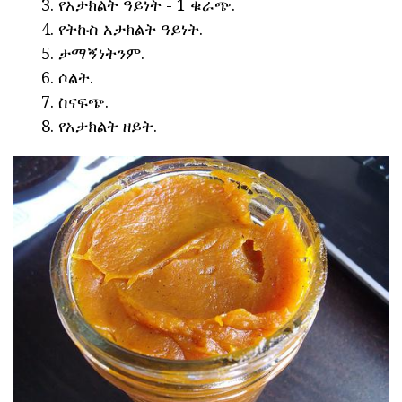
የአታክልት ዓይነት - 1 ቁራጭ.
የትኩስ አታክልት ዓይነት.
ታማኝነትንም.
ሶልት.
ስናፍጭ.
የአታክልት ዘይት.