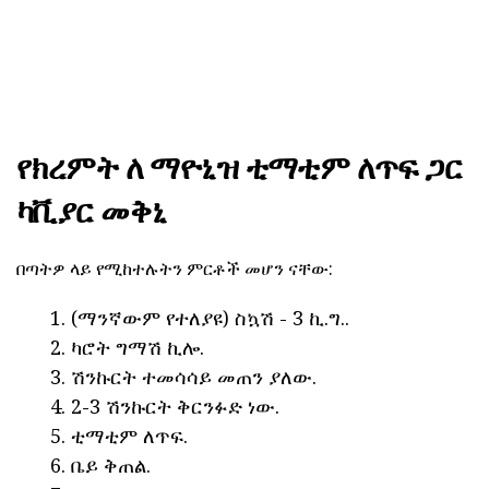
የክረምት ለ ማዮኒዝ ቲማቲም ለጥፍ ጋር
ካቪያር መቅኒ
በጣትዎ ላይ የሚከተሉትን ምርቶች መሆን ናቸው:
(ማንኛውም የተለያዩ) ስኳሽ - 3 ኪ.ግ..
ካሮት ግማሽ ኪሎ.
ሽንኩርት ተመሳሳይ መጠን ያለው.
2-3 ሽንኩርት ቅርንፉድ ነው.
ቲማቲም ለጥፍ.
ቤይ ቅጠል.