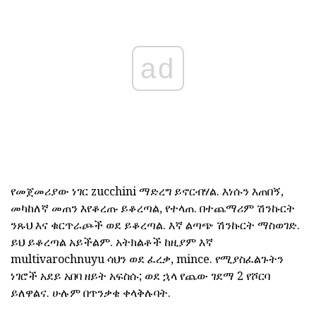
ad
የመጀመሪያው ነገር zucchini ማድረግ ይኖርብሃል. እነሱን እጠበኝ,
መካከለኛ መጠን እየቆረጡ ይቆረጣል, የተላጠ. በተጨማሪም ሽንኩርት
ንጹህ እና ቁርጥራጮች ወደ ይቆረጣል. እኛ ልጣጭ ሽንኩርት ማስወገድ.
ይህ ይቆረጣል አይችልም. አትክልቶች ከዚያም እኛ
multivarochnuyu ሳህን ወደ ፈረቃ, mince. የሚያስፈልጉትን
ነገሮች አደይ አበባ ዘይት አፍስሱ; ወደ ኋላ የጨው ገደማ 2 የሾርባ
ይለዋልና. ሁሉም በጥንቃቄ ቀላቅሉባት.