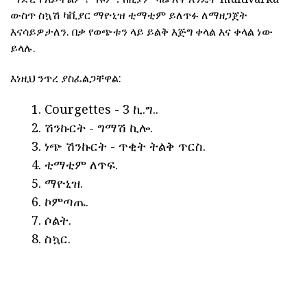
ውስጥ ስኳሽ ካቪያር ማዮኒዝ ቲማቲም ይለጥፉ ለማዘጋጀት
እናሳይዎታለን. በቃ የወጭቱን ላይ ይልቅ እጅግ ቀላል እና ቀላል ነው
ይላሉ.
እነዚህ ንጥረ ያስፈልጋቸዋል:
Courgettes - 3 ኪ.ግ..
ሽንኩርት - ግማሽ ኪሎ.
ነጭ ሽንኩርት - ጥቂት ትልቅ ጥርስ.
ቲማቲም ለጥፍ.
ማዮኒዝ.
ኮምጣጤ.
ሶልት.
ስኳር.