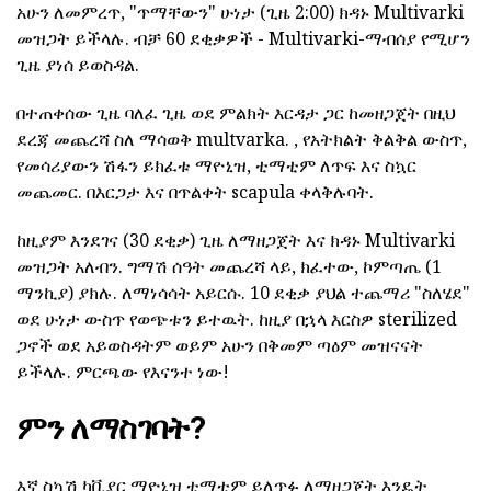
አሁን ለመምረጥ, "ጥማቸውን" ሁነታ (ጊዜ 2:00) ክዳኑ Multivarki
መዝጋት ይችላሉ. ብቻ 60 ደቂቃዎች - Multivarki-ማብሰያ የሚሆን
ጊዜ ያነሰ ይወስዳል.
በተጠቀሰው ጊዜ ባለፈ ጊዜ ወደ ምልክት እርዳታ ጋር ከመዘጋጀት በዚህ
ደረጃ መጨረሻ ስለ ማሳወቅ multvarka. , የአትክልት ቅልቅል ውስጥ,
የመሳሪያውን ሽፋን ይክፈቱ ማዮኒዝ, ቲማቲም ለጥፍ እና ስኳር
መጨመር. በእርጋታ እና በጥልቀት scapula ቀላቅሉባት.
ከዚያም እንደገና (30 ደቂቃ) ጊዜ ለማዘጋጀት እና ክዳኑ Multivarki
መዝጋት አለብን. ግማሽ ሰዓት መጨረሻ ላይ, ክፈተው, ኮምጣጤ (1
ማንኪያ) ያክሉ. ለማነሳሳት አይርሱ. 10 ደቂቃ ያህል ተጨማሪ "ስለሄደ"
ወደ ሁነታ ውስጥ የወጭቱን ይተዉት. ከዚያ በኋላ እርስዎ sterilized
ጋኖች ወደ አይወስዳትም ወይም አሁን በቅመም ጣዕም መዝናናት
ይችላሉ. ምርጫው የእናንተ ነው!
ምን ለማስገባት?
እኛ ስኳሽ ካቪያር ማዮኒዝ ቲማቲም ይለጥፉ ለማዘጋጀት እንዴት