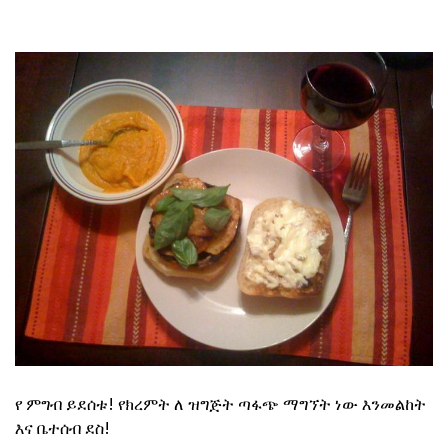
የ ምግብ ይደሰቱ! የክረምት ለ ዝግጅት ጣፋጭ ማግኘት ነው እንመልከት
እና ቤተሰብ ደስ!