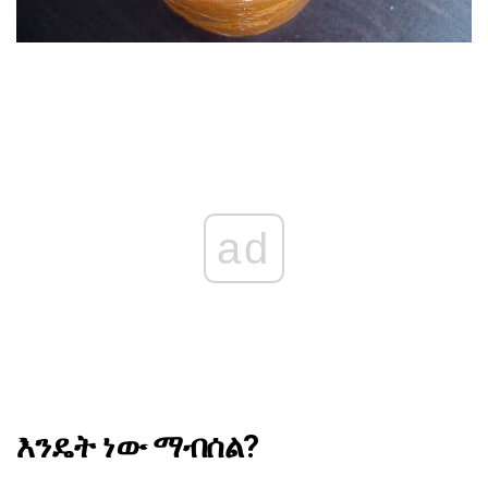
ad
እንዴት ነው ማብሰል?