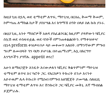
ከዚህ ጊዜ በኋላ, ወደ ቲማቲም ለጥፍ, ማዮኒዝ, በርበሬ, ቅመማ ቅመም,
ኮምጣጤ ለማከል ከታች ያስነሣል እና ከግማሽ ሰዓት በላይ ስለ ኩክ ያኑሩ.
በዚህ ጊዜ, አንተ ማሰሮዎች አጸዳ ያስፈልገናል; ከዚያም ያላቸውን ካቪያር
ስኳሽ ወደ ተስፋፍቷል. ወደ ባንኮች የምንጠቀልልበትን. የማቀዝቀዣ
በኋላ preform ቀዝቃዛ ቦታ ላይ መቀመጥ አለበት. በማንኛውም ምግብ
ግሩም ለመብላት ጎን ሳህን ይሆናል. በተጨማሪም, እሷ በእርግጥ
እንግዶችን ያገኛሉ. appetit ቀየረ!
አሁን ለማዘጋጀት እንዴት እናውቃለን ካቪያር ቅልጥምንም ማዮኒዝ
ቲማቲም ለጥፍ እና ካሮት ጋር. የእርስዎን ትኩረት ደንታ እናንተ
አይተዉም ሌላ ትኩረት የሚስብ የምግብ አዘገጃጀት ያመጣል. ስለዚህ,
ማዮኒዝ ቲማቲም ለጥፍ እና ሽንኩርት ጋር ካቪያር መቅኒ. እኛ ማብሰል
ይጀምራሉ.