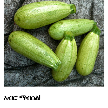
አብሮ ማብሰል!