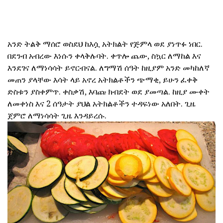
አንድ ትልቅ ማሰሮ ወስደህ ከእሷ አትክልት የጅምላ ወደ ያነጥፉ ነበር.
በደንብ አብረው እነሱን ቀላቅሉባት. ቀጥሎ ጨው, ስኳር ለማከል እና
እንደገና ለማነሳሳት ይኖርብናል. ለግማሽ ሰዓት ከዚያም አንድ መካከለኛ
መጠን ያላቸው እሳት ላይ አኖረ አትክልቶችን ጭማቂ, ይሁን ፈቀቅ
ድስቱን ያስቀምጥ. ቀስቃሽ, እባጩ ክብደት ወደ ያመጣል. ከዚያ ሙቀት
ለመቀነስ እና 2 ሰዓታት ያህል አትክልቶችን ተዳፍነው አለበት. ጊዜ
ጀምሮ ለማነሳሳት ጊዜ እንዳይረሱ.