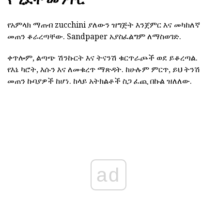
የአምላክ ማጠብ zucchini ያለውን ዝግጅት እንጀምር እና መካከለኛ
መጠን ቆራረጣቸው. Sandpaper አያስፈልግም ለማስወገድ.
ቀጥሎም, ልጣጭ ሽንኩርት እና ትናንሽ ቁርጥራጮች ወደ ይቆረጣል.
የእኔ ካሮት, እሱን እና ለመቁረጥ ማጽዳት. ከሁሉም ምርጥ, ይህ ትንሽ
መጠን ኩባያዎች ከሆነ. ከላይ አትክልቶች ስጋ ፈጪ በኩል ዝለለው.
ad