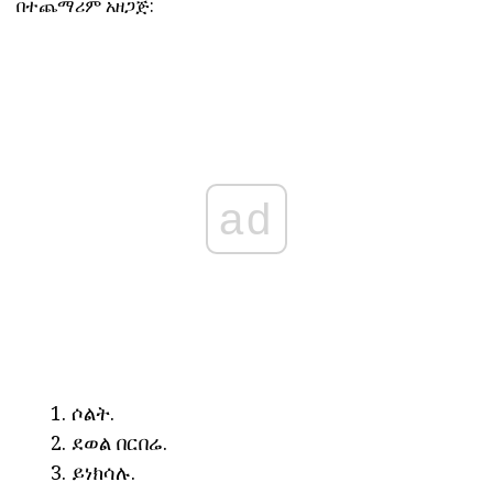
በተጨማሪም አዘጋጅ:
ad
ሶልት.
ደወል በርበሬ.
ይነክሳሉ.