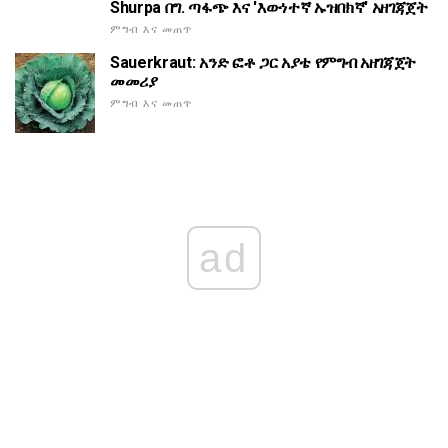
Shurpa በግ. ጣፋጭ እና 'እውነተኛ ኡዝበክኛ' አዘገጃጀት
ምግብ እና መጠጥ
Sauerkraut: አንድ ፎቶ ጋር አያቴ የምግብ አዘገጃጀት
መመሪያ
ምግብ እና መጠጥ
ad