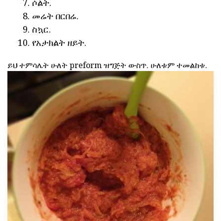
ሶልት.
መሬት በርበሬ.
ስኳር.
የአታክልት ዘይት.
ይህ ተምሳሌት ሁለት preform ዝግጅት ውስጥ. ሁለቱም ተመልከቱ.