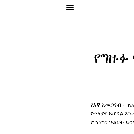
የግዙፉ 
የእኛ አመጋገብ - 
የተለያየ ይሆናል እ
የሚምር ጉልበት ይሰ