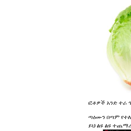
ፎቶዎች አንድ ተራ ጎ
ጣዕሙን በጣም የተ
ይህ ልዩ ልዩ ተጨማሪ 