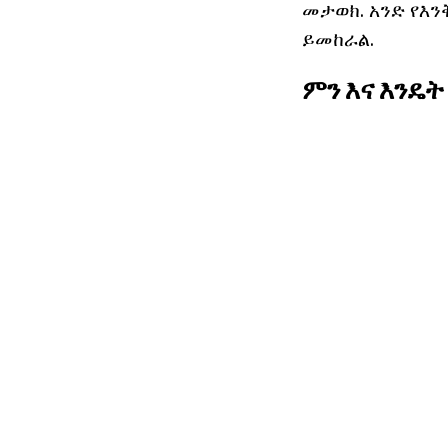
መታወክ. አንድ የእን
ይመከራል.
ምን እና እንዴት