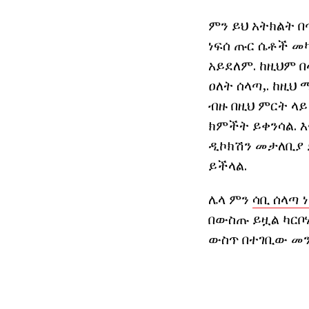
ምን ይህ አትክልት 
ነፍሰ ጡር ሴቶች መ
አይደለም. ከዚህም በ
ዐለት ሰላጣ,. ከዚህ
ብዙ በዚህ ምርት ላ
ክምችት ይቀንሳል. 
ዲኮክሽን መታለቢያ 
ይችላል.
ሌላ ምን
ሳቢ ሰላጣ 
በውስጡ ይዟል ካርቦሃ
ውስጥ በተገቢው መን