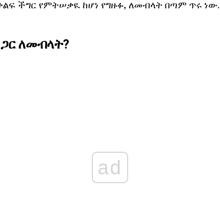
ቅልፍ ችግር የምትሠቃዪ ከሆነ የግዙፉ, ለመብላት በጣም ጥሩ ነው. 
 ጋር ለመብላት?
ad