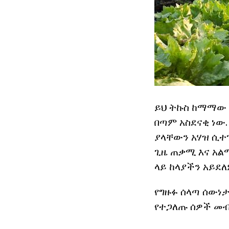
ይህ ትኩስ ከማማው 
በጣም አስደናቂ ነው. 
ያላቸውን አሃዝ ሲተጉ
ጊዜ ጠቃሚ እና አልሚ
ላይ ከላያችን አይደለ
የግዙፉ ሰላጣ ሰውነ
የተጋለጡ ሰዎች መብላ