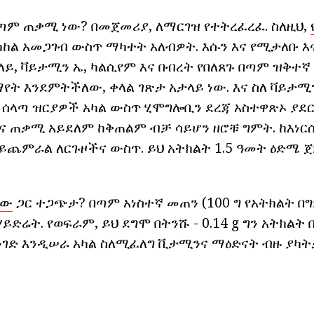
በጣም ጠቃሚ ነው? በመጀመሪያ, ለማርገዝ የተትረፈረፈ. ስለዚህ,
ካከል አመጋገብ ውስጥ ማካተት አለብዎት. እሱን እና የሚታለቡ 
ላይ, ቫይታሚን ኤ, ካልሲየም እና በብረት የበለጸጉ በጣም ዝቅተኛ
 ማየት እንደምትችለው, ቀላል ገጽታ አታላይ ነው. እና ስለ ቫይታ
ይ ሰላጣ ዝርያዎች አካል ውስጥ ሂሞግሎቢን ደረጃ አስተዋጽኦ ያደ
እና ጠቃሚ አይደለም ከቅጠልም ብቻ ሳይሆን ዘሮቹ ግምት. ከእነር
ይጨምራል ለርጉዞችና ውስጥ. ይህ አትክልት 1.5 ዓመት ዕድሜ 
ነው
ጋር ተጋጭታ? በጣም አነስተኛ መጠን (100 ግ የአትክልት በግም
ይድሬት. የወፍራም, ይህ ደግሞ በትንሹ - 0.14 g ግን አትክልት
ገድ እንዲሠራ አካል ስለሚፈለግ ቪታሚንና ማዕድናት ብዙ ያካት