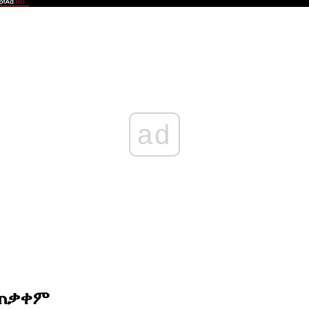
ad
አጠቃቀም