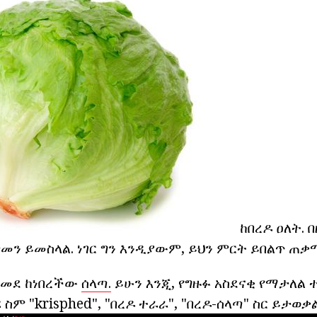
ከበረዶ ዐለት. 
መን ይመስላል. ነገር ግን እንዲያውም, ይህን ምርት ይበልጥ ጠቃሚ
ለመደ ከነበረችው
ሰላጣ.
ይሁን እንጂ, የግዙፉ አስደናቂ የማታለል 
ስም "krisphed", "በረዶ ተራራ", "በረዶ-ሰላጣ" ስር ይታወቃል