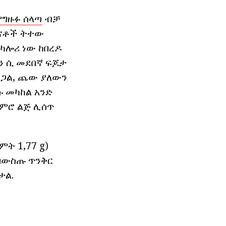
የግዙፉ ሰላጣ
ብቻ
እናቶች ትተው
 ካሎሪ ነው ከበረዶ
ሚን ሲ መደበኛ ፍጆታ
ርጋል, ጨው ያለውን
ሱ መካከል አንድ
ጀምሮ ልጅ ሊሰጥ
ት 1,77 g)
 በውስጡ ጥንቅር
ታል.