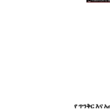
የ ጥንቅር እና 