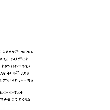
 አይደለም. ዝርዝሩ
ስለዚህ, ይህ ምርት
 ከሆነ በተመሳሳይ
እና ቅባቶች አካል
ዜ ምቹ ላይ ይመጣል.
የጊዜው ውጥረት
ሜታዊ ጋር ይረዳል