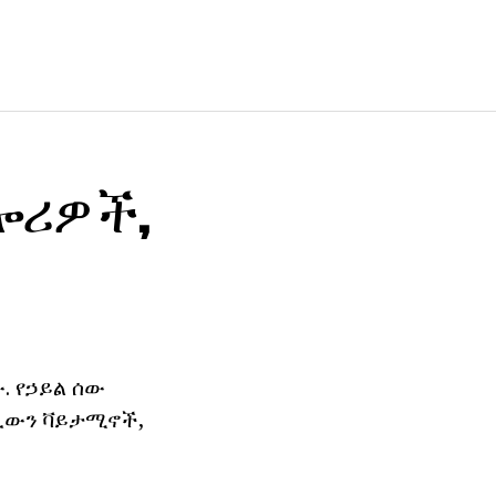
ካሎሪዎች,
. የኃይል ሰው
ላጊውን ቫይታሚኖች,