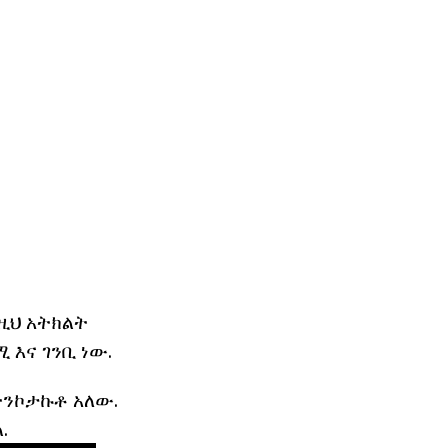
በዚህ አትክልት
 እና ገንቢ ነው.
ተንኮታኩቶ አለው.
.