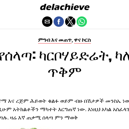
ምግብ እና መጠጥ
ዋና ኮርስ
,
የሰላጣ: ካርቦሃይድሬት, 
ጥቅም
ጤናማ እና ረጅም ሕይወት ቁልፉ ወይም ብዙ በሽታዎች መንስኤ ነው
ንዲሁም አትክልቶችን ማካተት እርግጠኛ ነው. እነዚህ አካል አስፈ
ጣሉ. ዛሬ እኛ ጠቃሚ ሰላጣ ምን ማወቅ