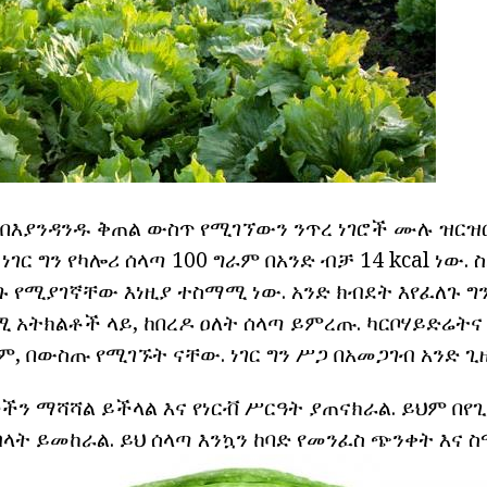
በእያንዳንዱ ቅጠል ውስጥ የሚገኘውን ንጥረ ነገሮች ሙሉ ዝርዝር
ነገር ግን የካሎሪ ሰላጣ 100 ግራም በአንድ ብቻ 14 kcal ነው. 
 የሚያገኛቸው እነዚያ ተስማሚ ነው. አንድ ክብደት እየፈለጉ ግን
 አትክልቶች ላይ, ከበረዶ ዐለት ሰላጣ ይምረጡ. ካርቦሃይድሬትና 
ም, በውስጡ የሚገኙት ናቸው. ነገር ግን ሥጋ በአመጋገብ አንድ ጊ
ታችን ማሻሻል ይችላል እና የነርቭ ሥርዓት ያጠናክራል. ይህም በ
ት ይመከራል. ይህ ሰላጣ እንኳን ከባድ የመንፈስ ጭንቀት እና ስ