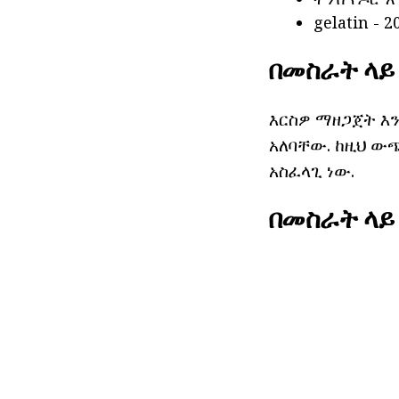
gelatin - 2
በመስራት ላይ 
እርስዎ ማዘጋጀት እ
አለባቸው. ከዚህ ው
አስፈላጊ ነው.
በመስራት ላይ