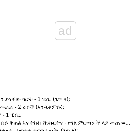
ad
 ያላቸው ካሮት - 1 ፒሲ. (ጌጥ ለ);
መራራ - 2 ራሶች (እንዲቀምሱ);
- 1 ፒሲ;.
 ቤይ ቅጠል እና ትኩስ ሽንኩርትና - የግል ምርጫዎች ላይ መጨመር;
ንቁላል - ከጥቂት ቁርጥራጮች. (ጌጥ ለ);