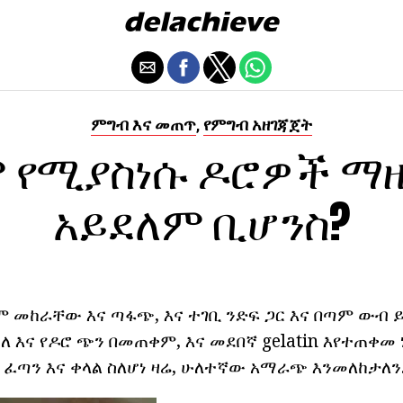
ምግብ እና መጠጥ
የምግብ አዘገጃጀት
,
 የሚያስነሱ ዶሮዎች ማ
አይደለም ቢሆንስ?
 መከራቸው እና ጣፋጭ, እና ተገቢ ንድፍ ጋር እና በጣም ውብ ይ
ለ እና የዶሮ ጭን በመጠቀም, እና መደበኛ gelatin እየተጠቀ
 ፈጣን እና ቀላል ስለሆነ ዛሬ, ሁለተኛው አማራጭ እንመለከታለን