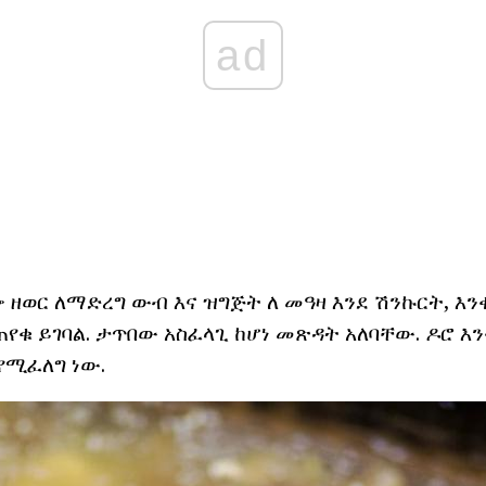
ad
ዘወር ለማድረግ ውብ እና ዝግጅት ለ መዓዛ እንደ ሽንኩርት, እንቁ
ቁ ይገባል. ታጥበው አስፈላጊ ከሆነ መጽዳት አለባቸው. ዶሮ እ
የሚፈለግ ነው.