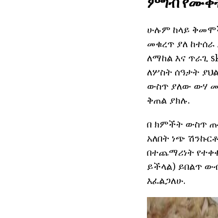
ምግብ የሙቀ
ሁሉም ከላይ ቅመሞች
መቁረጥ ያለ ከተሰራ 
ለማከል እና ጥራጊ s
ለሦስት ሰዓታት ያህል
ውስጥ ያለው ውሃ ሙ
ቅጠል ያክሉ.
በ ክምችት ውስጥ 
አለበት ነጭ ሽንኩርቶ
በተጨማሪነት የተቀቀ
ይችላል) ይበልጥ ውብ
እፈልጋለሁ.