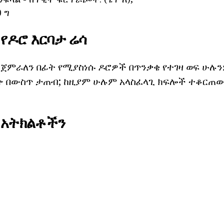
0 ግ
የዶሮ እርባታ ሬሳ
ንጀምራለን በፊት የሚያስነሱ ዶሮዎች በጥንቃቄ የተገዛ ወፍ ሁሉ
ጭ በውስጥ ታጠብ; ከዚያም ሁሉም አላስፈላጊ ክፍሎች ተቆርጠው
 አትክልቶችን