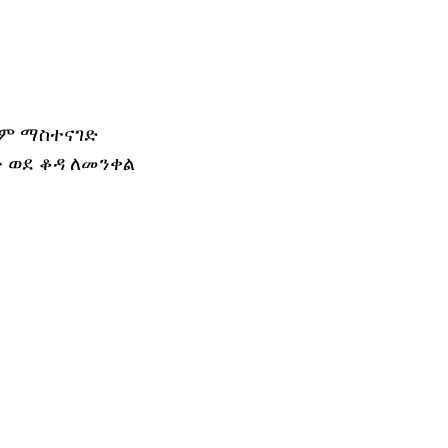
ንም ማስተናገድ
 ወደ ቆዳ ለመንቀል