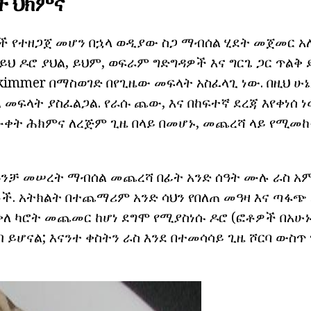
ት ህክምና
 የተዘጋጀ መሆን በኋላ ወዲያው ስጋ ማብሰል ሂደት መጀመር አለ
ይህ ዶሮ ያህል, ይህም, ወፍራም ግድግዳዎች እና ግርጌ ጋር ጥል
kimmer በማስወገድ በየጊዜው መፍላት አስፈላጊ ነው. በዚህ ሁኔ
 መፍላት ያስፈልጋል. የራሱ ጨው, እና በከፍተኛ ደረጃ እየቀነሰ 
ቀት ሕክምና ለረጅም ጊዜ በላይ በመሆኑ, መጨረሻ ላይ የሚመከ
ጡንቻ መሠረት ማብሰል መጨረሻ በፊት አንድ ሰዓት ሙሉ ራስ 
ች. አትክልት በተጨማሪም አንድ ሳህን የበለጠ መዓዛ እና ጣፋጭ 
ለ ካሮት መጨመር ከሆነ ደግሞ የሚያስነሱ ዶሮ (ፎቶዎች በአሁኑ
 ይሆናል; እናንተ ቀስትን ራስ እንደ በተመሳሳይ ጊዜ ሾርባ ውስ