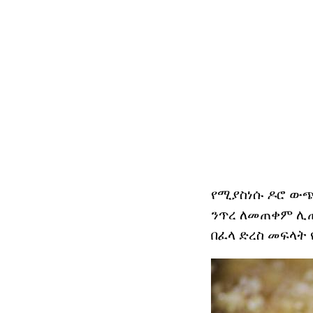
የሚያስነሱ ዶሮ ውጭ 
ንጥረ ለመጠቀም ሊጠየ
በፈላ ድረስ መፍላት 