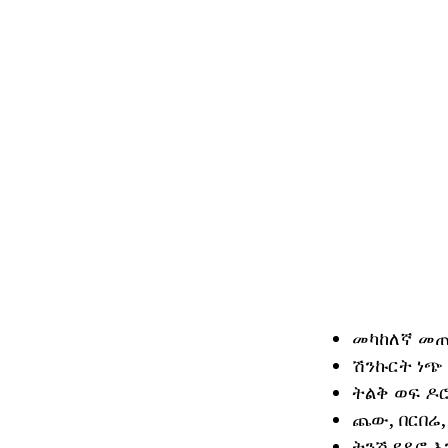
መካከለኛ መጠን
ሽንኩርት ነጭ 
ትልቅ ወፍ ዶሮ 
ጨው, በርበሬ,
ትንሽ የዶሮ እ