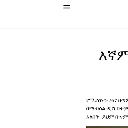
እኛም
የሚያስነሱ ዶሮ በጣም
በማብሰል ዲሽ በተቻ
አለበት. ይህም በጣም