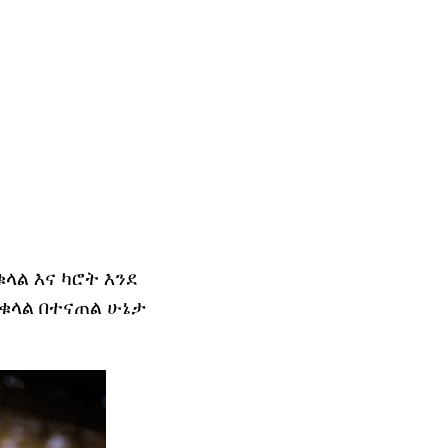
ላል እና ካሮት እንደ
ንቁላል በተናጠል ሁኔታ