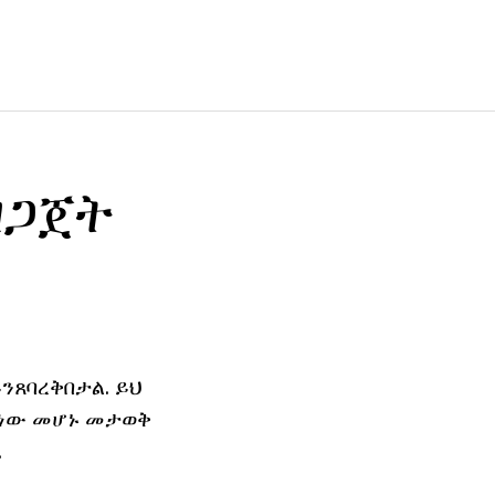
ዘጋጀት
ንጸባረቅበታል. ይህ
መ ነው መሆኑ መታወቅ
.