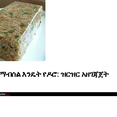
 ማብሰል እንዴት የዶሮ: ዝርዝር አዘገጃጀት