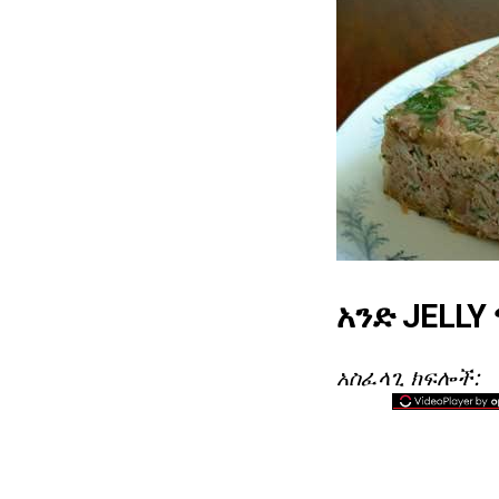
አንድ JELLY
አስፈላጊ ክፍሎች: