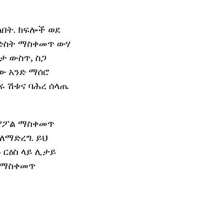
በት. ክፍሎች ወደ
ቅ ድስት ማስቀመጥ ውሃ
ታ ውስጥ, ስጋ
ነው አንድ ማሰሮ
ሩ ሽቱና ባሕረ ሰላጤ
አምፖል ማስቀመጥ
ለማድረግ. ይህ
 ርዕስ ላይ ሊታይ
ጥ ማስቀመጥ